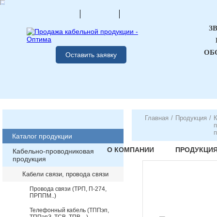
З
ОБ
Оставить заявку
Главная
/
Продукция
/
К
п
п
Каталог продукции
О КОМПАНИИ
ПРОДУКЦИ
Кабельно-проводниковая
продукция
Кабели связи, провода связи
Провода связи (ТРП, П-274,
ПРППМ..)
Телефонный кабель (ТППэп,