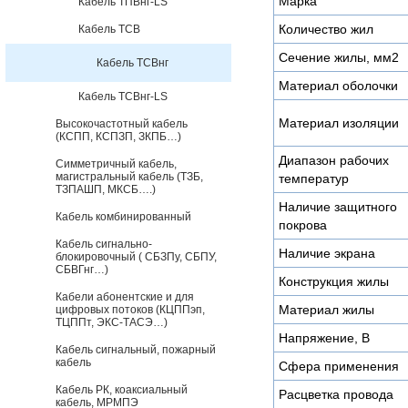
Марка
Кабель ТПВнг-LS
Количество жил
Кабель ТСВ
Сечение жилы, мм2
Кабель ТСВнг
Материал оболочки
Кабель ТСВнг-LS
Материал изоляции
Высокочастотный кабель
(КСПП, КСПЗП, ЗКПБ…)
Диапазон рабочих
Симметричный кабель,
магистральный кабель (ТЗБ,
температур
ТЗПАШП, МКСБ….)
Наличие защитного
Кабель комбинированный
покрова
Кабель сигнально-
Наличие экрана
блокировочный ( СБЗПу, СБПУ,
СБВГнг…)
Конструкция жилы
Кабели абонентские и для
Материал жилы
цифровых потоков (КЦППэп,
ТЦППт, ЭКС-ТАСЭ…)
Напряжение, В
Кабель сигнальный, пожарный
кабель
Сфера применения
Кабель РК, коаксиальный
Расцветка провода
кабель, МРМПЭ