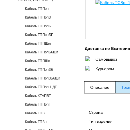
ТППэпЗ, ТСВ, ТПВ....)
Кабель ТППэп
Кабель ТППэпЗ
Кабель ТППэпБ
Кабель ТППэпБГ
Кабель ТППШнг
Доставка по Екатери
Кабель ТППэпБбШп
Самовывоз
Кабель ТППШв
Курьером
Кабель ТППэпЗБ
Кабель ТППэпЗБбШп
Кабель ТППэп-НДГ
Описание
Техн
Кабель КТАПВТ
Кабель ТППэпТ
Страна
Кабель ТПВ
Тип изделия
Кабель ТПВнг