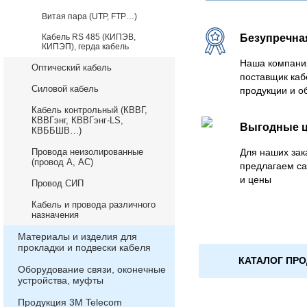
Витая пара (UTP, FTP…)
Кабель RS 485 (КИПЭВ,
Безупречна
КИПЭП), герда кабель
Наша компани
Оптический кабель
поставщик каб
Силовой кабель
продукции и о
Кабель контрольный (КВВГ,
КВВГэнг, КВВГэнг-LS,
Выгодные 
КВББШВ…)
Провода неизолированные
Для наших зак
(провод А, АС)
предлагаем с
и цены
Провод СИП
Кабель и провода различного
назначения
Материалы и изделия для
прокладки и подвески кабеля
КАТАЛОГ ПР
Оборудование связи, оконечные
устройства, муфты
Продукция 3М Telecom