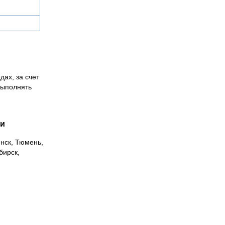
дах, за счет
выполнять
ии
инск, Тюмень,
бирск,