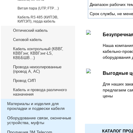
Диапазон рабочих тем
Витая пара (UTP, FTP…)
Срок службы, не мене
Кабель RS 485 (КИПЭВ,
КИПЭП), герда кабель
Оптический кабель
Безупречная
Силовой кабель
Наша компания
Кабель контрольный (КВВГ,
кабельно-пров
КВВГэнг, КВВГэнг-LS,
оборудования 
КВББШВ…)
Провода неизолированные
(провод А, АС)
Выгодные 
Провод СИП
Для наших зака
Кабель и провода различного
предлагаем са
назначения
цены
Материалы и изделия для
прокладки и подвески кабеля
Оборудование связи, оконечные
устройства, муфты
КАТАЛОГ ПРО
Продукция 3М Telecom