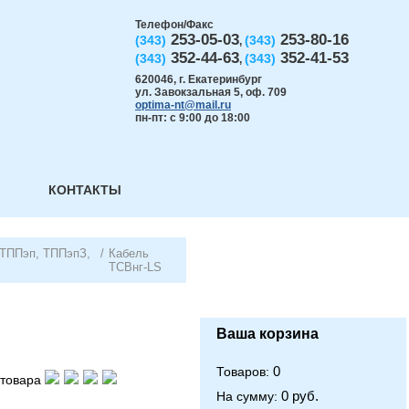
Телефон/Факс
253-05-03
253-80-16
(343)
(343)
,
352-44-63
352-41-53
(343)
(343)
,
620046
,
г. Екатеринбург
ул. Завокзальная 5, оф. 709
optima-nt@mail.ru
пн-пт: с 9:00 до 18:00
КОНТАКТЫ
(ТППэп, ТППэпЗ,
/
Кабель
ТСВнг-LS
Ваша корзина
0
Товаров:
товара
0 руб.
На сумму: