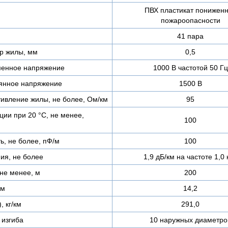
ПВХ пластикат понижен
пожароопасности
41 пара
р жилы, мм
0,5
менное напряжение
1000 В частотой 50 Гц
янное напряжение
1500 В
тивление жилы, не более, Ом/км
95
ии при 20 °С, не менее,
100
ь, не более, пФ/м
100
ия, не более
1,9 дБ/км на частоте 1,0 
не менее, м
200
мм
14,2
, кг/км
291,0
изгиба
10 наружных диаметро