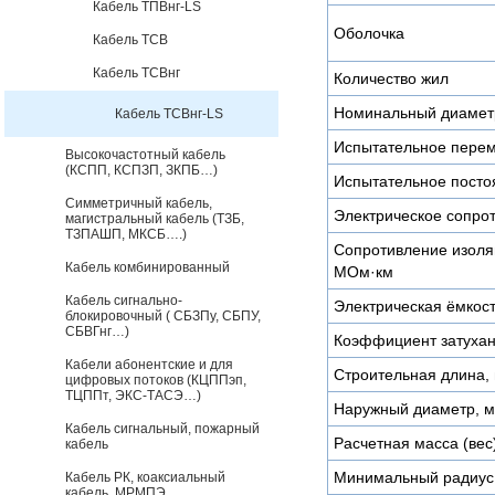
Кабель ТПВнг-LS
Оболочка
Кабель ТСВ
Кабель ТСВнг
Количество жил
Номинальный диамет
Кабель ТСВнг-LS
Испытательное пере
Высокочастотный кабель
(КСПП, КСПЗП, ЗКПБ…)
Испытательное посто
Симметричный кабель,
Электрическое сопро
магистральный кабель (ТЗБ,
ТЗПАШП, МКСБ….)
Сопротивление изоляц
Кабель комбинированный
МОм·км
Кабель сигнально-
Электрическая ёмкост
блокировочный ( СБЗПу, СБПУ,
СБВГнг…)
Коэффициент затухан
Кабели абонентские и для
Строительная длина, 
цифровых потоков (КЦППэп,
ТЦППт, ЭКС-ТАСЭ…)
Наружный диаметр, 
Кабель сигнальный, пожарный
Расчетная масса (вес)
кабель
Минимальный радиус 
Кабель РК, коаксиальный
кабель, МРМПЭ