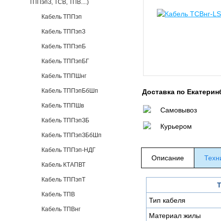
ТППэпЗ, ТСВ, ТПВ....)
Кабель ТППэп
Кабель ТППэпЗ
Кабель ТППэпБ
Кабель ТППэпБГ
Кабель ТППШнг
Кабель ТППэпБбШп
Доставка по Екатерин
Кабель ТППШв
Самовывоз
Кабель ТППэпЗБ
Курьером
Кабель ТППэпЗБбШп
Кабель ТППэп-НДГ
Описание
Техн
Кабель КТАПВТ
Кабель ТППэпТ
Т
Кабель ТПВ
Тип кабеля
Кабель ТПВнг
Материал жилы