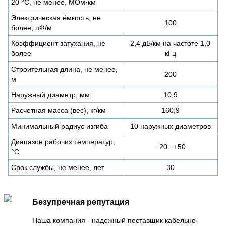
20 °С, не менее, МОм·км
Электрическая ёмкость, не
100
более, пФ/м
Коэффициент затухания, не
2,4 дБ/км на частоте 1,0
более
кГц
Строительная длина, не менее,
200
м
Наружный диаметр, мм
10,9
Расчетная масса (вес), кг/км
160,9
Минимальный радиус изгиба
10 наружных диаметров
Диапазон рабочих температур,
−20...+50
°C
Срок службы, не менее, лет
30
Безупречная репутация
Наша компания - надежный поставщик кабельно-