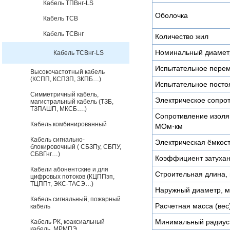
Кабель ТПВнг-LS
Оболочка
Кабель ТСВ
Кабель ТСВнг
Количество жил
Номинальный диамет
Кабель ТСВнг-LS
Испытательное пере
Высокочастотный кабель
(КСПП, КСПЗП, ЗКПБ…)
Испытательное посто
Симметричный кабель,
Электрическое сопро
магистральный кабель (ТЗБ,
ТЗПАШП, МКСБ….)
Сопротивление изоляц
Кабель комбинированный
МОм·км
Кабель сигнально-
Электрическая ёмкост
блокировочный ( СБЗПу, СБПУ,
СБВГнг…)
Коэффициент затухан
Кабели абонентские и для
Строительная длина, 
цифровых потоков (КЦППэп,
ТЦППт, ЭКС-ТАСЭ…)
Наружный диаметр, 
Кабель сигнальный, пожарный
Расчетная масса (вес)
кабель
Минимальный радиус 
Кабель РК, коаксиальный
кабель, МРМПЭ