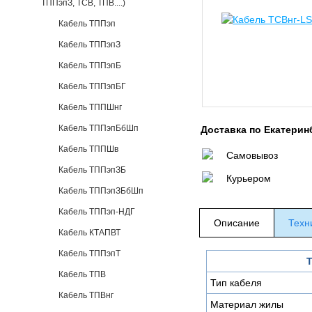
ТППэпЗ, ТСВ, ТПВ....)
Кабель ТППэп
Кабель ТППэпЗ
Кабель ТППэпБ
Кабель ТППэпБГ
Кабель ТППШнг
Кабель ТППэпБбШп
Доставка по Екатерин
Кабель ТППШв
Самовывоз
Кабель ТППэпЗБ
Курьером
Кабель ТППэпЗБбШп
Кабель ТППэп-НДГ
Описание
Техн
Кабель КТАПВТ
Кабель ТППэпТ
Т
Кабель ТПВ
Тип кабеля
Кабель ТПВнг
Материал жилы