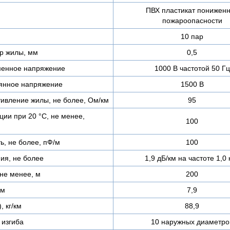
ПВХ пластикат понижен
пожароопасности
10 пар
р жилы, мм
0,5
менное напряжение
1000 В частотой 50 Гц
янное напряжение
1500 В
тивление жилы, не более, Ом/км
95
ии при 20 °С, не менее,
100
ь, не более, пФ/м
100
ия, не более
1,9 дБ/км на частоте 1,0 
не менее, м
200
мм
7,9
, кг/км
88,9
изгиба
10 наружных диаметро