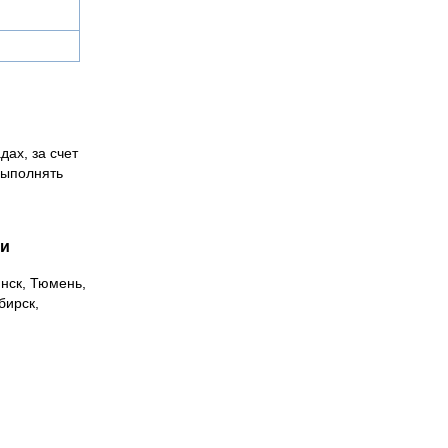
дах, за счет
выполнять
ии
инск, Тюмень,
бирск,