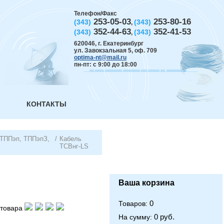
Телефон/Факс
253-05-03
253-80-16
(343)
(343)
,
352-44-63
352-41-53
(343)
(343)
,
620046
,
г. Екатеринбург
ул. Завокзальная 5, оф. 709
optima-nt@mail.ru
пн-пт: с 9:00 до 18:00
КОНТАКТЫ
(ТППэп, ТППэпЗ,
/
Кабель
ТСВнг-LS
Ваша корзина
0
Товаров:
товара
0 руб.
На сумму: