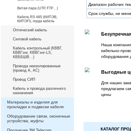
Диапазон рабочих тем
Витая пара (UTP, FTP…)
Срок службы, не мене
Кабель RS 485 (КИПЭВ,
КИПЭП), герда кабель
Оптический кабель
Безупречная
Силовой кабель
Наша компания
Кабель контрольный (КВВГ,
кабельно-пров
КВВГэнг, КВВГэнг-LS,
оборудования 
КВББШВ…)
Провода неизолированные
(провод А, АС)
Выгодные 
Провод СИП
Для наших зака
Кабель и провода различного
предлагаем са
назначения
цены
Материалы и изделия для
прокладки и подвески кабеля
Оборудование связи, оконечные
устройства, муфты
КАТАЛОГ ПРО
Продукция 3М Telecom