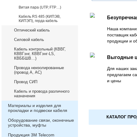
Витая пара (UTP, FTP…)
Кабель RS 485 (КИПЭВ,
Безупречна
КИПЭП), герда кабель
Наша компани
Оптический кабель
поставщик каб
Силовой кабель
продукции и о
Кабель контрольный (КВВГ,
КВВГэнг, КВВГэнг-LS,
Выгодные 
КВББШВ…)
Провода неизолированные
Для наших зак
(провод А, АС)
предлагаем с
и цены
Провод СИП
Кабель и провода различного
назначения
Материалы и изделия для
прокладки и подвески кабеля
КАТАЛОГ ПР
Оборудование связи, оконечные
устройства, муфты
Продукция 3М Telecom