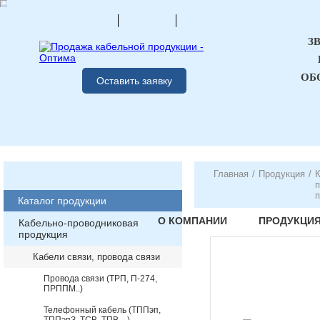
З
ОБ
Оставить заявку
Главная
/
Продукция
/
К
п
п
Каталог продукции
О КОМПАНИИ
ПРОДУКЦИ
Кабельно-проводниковая
продукция
Кабели связи, провода связи
Провода связи (ТРП, П-274,
ПРППМ..)
Телефонный кабель (ТППэп,