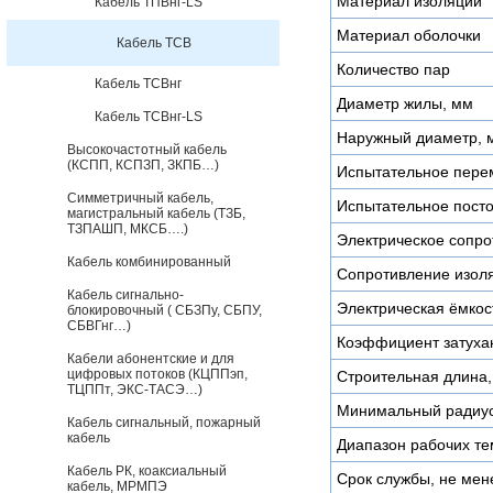
Материал изоляции
Кабель ТПВнг-LS
Материал оболочки
Кабель ТСВ
Количество пар
Кабель ТСВнг
Диаметр жилы, мм
Кабель ТСВнг-LS
Наружный диаметр, 
Высокочастотный кабель
(КСПП, КСПЗП, ЗКПБ…)
Испытательное пере
Симметричный кабель,
Испытательное пост
магистральный кабель (ТЗБ,
ТЗПАШП, МКСБ….)
Электрическое сопро
Кабель комбинированный
Сопротивление изоля
Кабель сигнально-
Электрическая ёмкос
блокировочный ( СБЗПу, СБПУ,
СБВГнг…)
Коэффициент затухан
Кабели абонентские и для
цифровых потоков (КЦППэп,
Строительная длина,
ТЦППт, ЭКС-ТАСЭ…)
Минимальный радиус
Кабель сигнальный, пожарный
кабель
Диапазон рабочих те
Кабель РК, коаксиальный
Срок службы, не мен
кабель, МРМПЭ