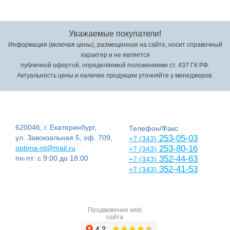
Уважаемые покупатели!
Информация (включая цены), размещенная на сайте, носит справочный
характер и не является
публичной офертой, определяемой положениями ст. 437 ГК РФ.
Актуальность цены и наличие продукции уточняйте у менеджеров.
620046, г. Екатеринбург,
Телефон/Факс
ул. Завокзальная 5, оф. 709,
253-05-03
+7 (343)
optima-nt@mail.ru
253-80-16
+7 (343)
пн-пт: с 9:00 до 18:00
352-44-63
+7 (343)
352-41-53
+7 (343)
Продвижение web
сайта