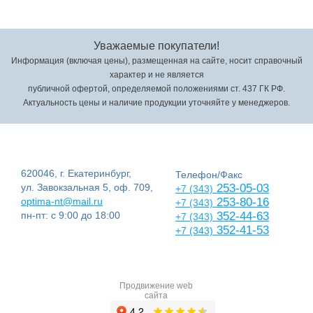
Уважаемые покупатели!
Информация (включая цены), размещенная на сайте, носит справочный
характер и не является
публичной офертой, определяемой положениями ст. 437 ГК РФ.
Актуальность цены и наличие продукции уточняйте у менеджеров.
620046, г. Екатеринбург,
Телефон/Факс
ул. Завокзальная 5, оф. 709,
253-05-03
+7 (343)
optima-nt@mail.ru
253-80-16
+7 (343)
пн-пт: с 9:00 до 18:00
352-44-63
+7 (343)
352-41-53
+7 (343)
Продвижение web
сайта