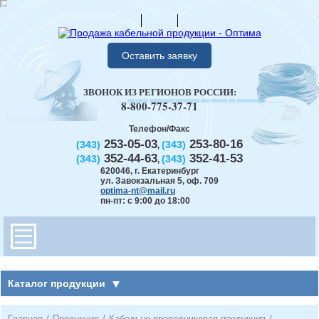
Оставить заявку
ЗВОНОК ИЗ РЕГИОНОВ РОССИИ:
8-800-775-37-71
Телефон/Факс
253-05-03
253-80-16
(343)
(343)
,
352-44-63
352-41-53
(343)
(343)
,
620046
,
г. Екатеринбург
ул. Завокзальная 5, оф. 709
optima-nt@mail.ru
пн-пт: с 9:00 до 18:00
Каталог продукции
Главная
/
Продукция
/
Кабельно-проводниковая продукция
/