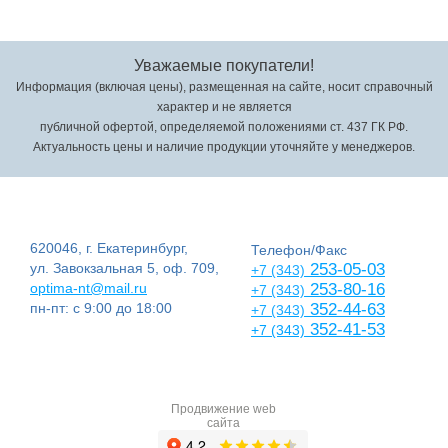
Уважаемые покупатели!
Информация (включая цены), размещенная на сайте, носит справочный
характер и не является
публичной офертой, определяемой положениями ст. 437 ГК РФ.
Актуальность цены и наличие продукции уточняйте у менеджеров.
620046, г. Екатеринбург,
Телефон/Факс
ул. Завокзальная 5, оф. 709,
253-05-03
+7 (343)
optima-nt@mail.ru
253-80-16
+7 (343)
пн-пт: с 9:00 до 18:00
352-44-63
+7 (343)
352-41-53
+7 (343)
Продвижение web
сайта