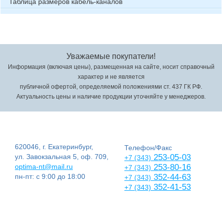
Таблица размеров кабель-каналов
Уважаемые покупатели!
Информация (включая цены), размещенная на сайте, носит справочный
характер и не является
публичной офертой, определяемой положениями ст. 437 ГК РФ.
Актуальность цены и наличие продукции уточняйте у менеджеров.
620046, г. Екатеринбург,
Телефон/Факс
ул. Завокзальная 5, оф. 709,
253-05-03
+7 (343)
optima-nt@mail.ru
253-80-16
+7 (343)
пн-пт: с 9:00 до 18:00
352-44-63
+7 (343)
352-41-53
+7 (343)