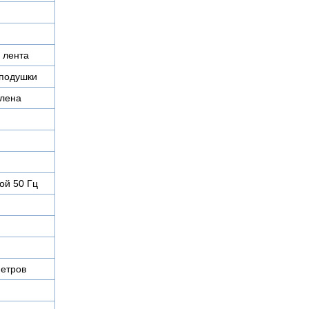
 лента
 подушки
илена
ой 50 Гц
етров