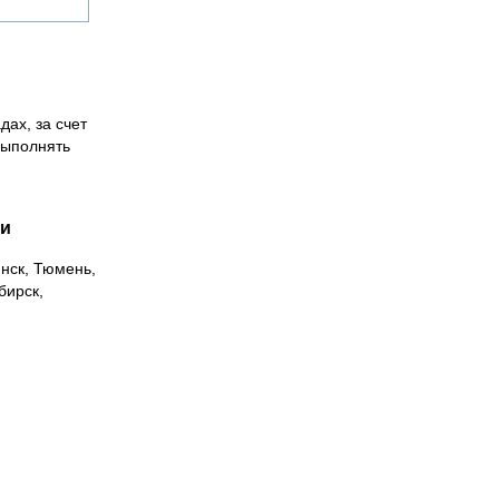
дах, за счет
выполнять
ии
инск, Тюмень,
бирск,