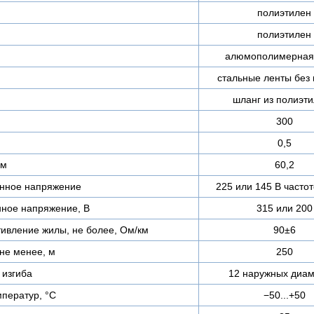
полиэтилен
полиэтилен
алюмополимерная
стальные ленты без
шланг из полиэт
300
0,5
мм
60,2
нное напряжение
225 или 145 В частот
ное напряжение, В
315 или 200
тивление жилы, не более, Ом/км
90±6
не менее, м
250
изгиба
12 наружных диам
ператур, °C
−50...+50