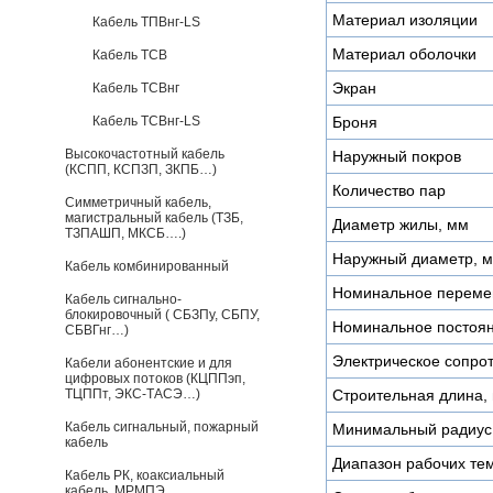
Материал изоляции
Кабель ТПВнг-LS
Материал оболочки
Кабель ТСВ
Экран
Кабель ТСВнг
Кабель ТСВнг-LS
Броня
Высокочастотный кабель
Наружный покров
(КСПП, КСПЗП, ЗКПБ…)
Количество пар
Симметричный кабель,
магистральный кабель (ТЗБ,
Диаметр жилы, мм
ТЗПАШП, МКСБ….)
Наружный диаметр, 
Кабель комбинированный
Номинальное переме
Кабель сигнально-
блокировочный ( СБЗПу, СБПУ,
Номинальное постоян
СБВГнг…)
Электрическое сопро
Кабели абонентские и для
цифровых потоков (КЦППэп,
ТЦППт, ЭКС-ТАСЭ…)
Строительная длина, 
Кабель сигнальный, пожарный
Минимальный радиус 
кабель
Диапазон рабочих тем
Кабель РК, коаксиальный
кабель, МРМПЭ