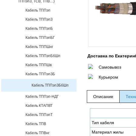
ТППэпЗ, ТСВ, ТПВ....)
Кабель ТППэп
Кабель ТППэпЗ
Кабель ТППэпБ
Кабель ТППэпБГ
Кабель ТППШнг
Доставка по Екатерин
Кабель ТППэпБбШп
Кабель ТППШв
Самовывоз
Кабель ТППэпЗБ
Курьером
Кабель ТППэпЗБбШп
Описание
Техн
Кабель ТППэп-НДГ
Кабель КТАПВТ
Кабель ТППэпТ
Тип кабеля
Кабель ТПВ
Материал жилы
Кабель ТПВнг