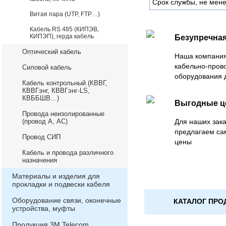
Срок службы, не мене
Витая пара (UTP, FTP…)
Кабель RS 485 (КИПЭВ,
КИПЭП), герда кабель
Безупречная
Оптический кабель
Наша компания
кабельно-пров
Силовой кабель
оборудования 
Кабель контрольный (КВВГ,
КВВГэнг, КВВГэнг-LS,
КВББШВ…)
Выгодные 
Провода неизолированные
(провод А, АС)
Для наших зака
предлагаем са
Провод СИП
цены
Кабель и провода различного
назначения
Материалы и изделия для
прокладки и подвески кабеля
Оборудование связи, оконечные
КАТАЛОГ ПРО
устройства, муфты
Продукция 3М Telecom