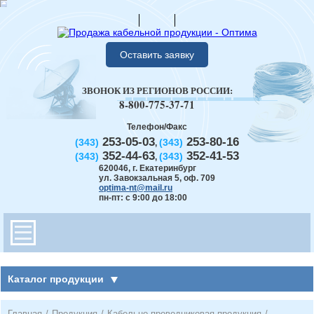
Оставить заявку
ЗВОНОК ИЗ РЕГИОНОВ РОССИИ:
8-800-775-37-71
Телефон/Факс
253-05-03
253-80-16
(343)
(343)
,
352-44-63
352-41-53
(343)
(343)
,
620046
,
г. Екатеринбург
ул. Завокзальная 5, оф. 709
optima-nt@mail.ru
пн-пт: с 9:00 до 18:00
Каталог продукции
Главная
/
Продукция
/
Кабельно-проводниковая продукция
/