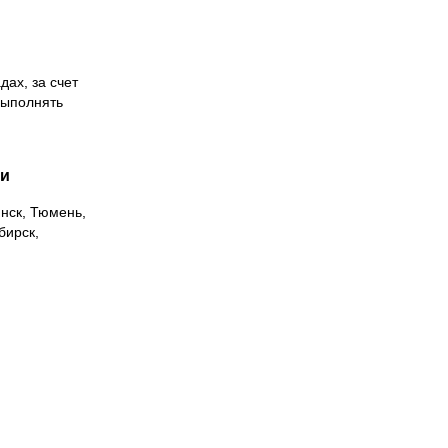
дах, за счет
выполнять
ии
инск, Тюмень,
бирск,