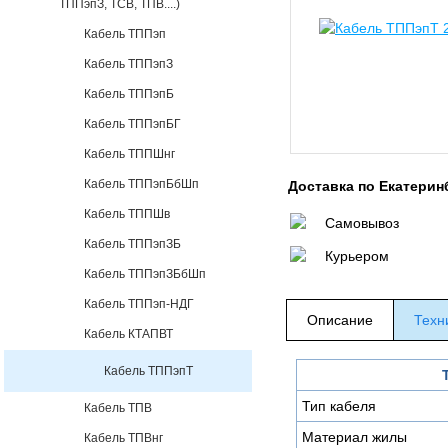
ТППэпЗ, ТСВ, ТПВ....)
Кабель ТППэп
Кабель ТППэпЗ
Кабель ТППэпБ
Кабель ТППэпБГ
Кабель ТППШнг
Кабель ТППэпБбШп
Доставка по Екатерин
Кабель ТППШв
Самовывоз
Кабель ТППэпЗБ
Курьером
Кабель ТППэпЗБбШп
Кабель ТППэп-НДГ
Описание
Техн
Кабель КТАПВТ
Кабель ТППэпТ
Тип кабеля
Кабель ТПВ
Материал жилы
Кабель ТПВнг