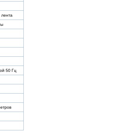
 лента
ты
ой 50 Гц
етров