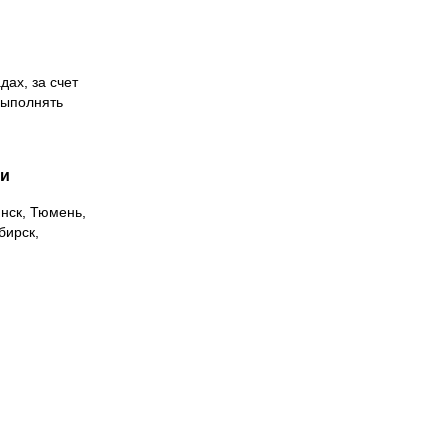
дах, за счет
выполнять
ии
инск, Тюмень,
бирск,