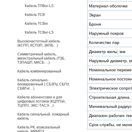
Материал оболочки
Кабель ТПВнг-LS
Кабель ТСВ
Экран
Кабель ТСВнг
Броня
Кабель ТСВнг-LS
Наружный покров
Высокочастотный кабель
Количество пар
(КСПП, КСПЗП, ЗКПБ…)
Диаметр жилы, мм
Симметричный кабель,
магистральный кабель (ТЗБ,
Наружный диаметр, 
ТЗПАШП, МКСБ….)
Номинальное переме
Кабель комбинированный
Номинальное постоян
Кабель сигнально-
блокировочный ( СБЗПу, СБПУ,
Электрическое сопро
СБВГнг…)
Строительная длина,
Кабели абонентские и для
цифровых потоков (КЦППэп,
ТЦППт, ЭКС-ТАСЭ…)
Минимальный радиус 
Кабель сигнальный, пожарный
Диапазон рабочих тем
кабель
Срок службы, не мене
Кабель РК, коаксиальный
кабель, МРМПЭ