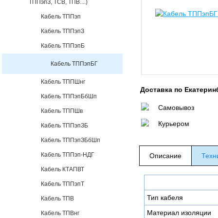
ТППэпЗ, ТСВ, ТПВ....)
Кабель ТППэп
Кабель ТППэпЗ
Кабель ТППэпБ
Кабель ТППэпБГ
Кабель ТППШнг
Доставка по Екатерин
Кабель ТППэпБбШп
Самовывоз
Кабель ТППШв
Курьером
Кабель ТППэпЗБ
Кабель ТППэпЗБбШп
Кабель ТППэп-НДГ
Описание
Техн
Кабель КТАПВТ
Кабель ТППэпТ
Тип кабеля
Кабель ТПВ
Материал изоляции
Кабель ТПВнг