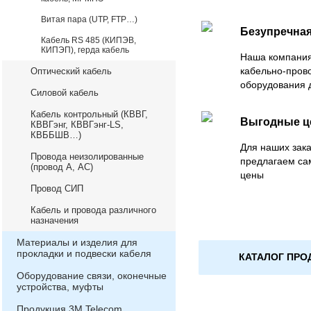
Витая пара (UTP, FTP…)
Безупречная
Кабель RS 485 (КИПЭВ,
КИПЭП), герда кабель
Наша компания
кабельно-пров
Оптический кабель
оборудования 
Силовой кабель
Кабель контрольный (КВВГ,
Выгодные 
КВВГэнг, КВВГэнг-LS,
КВББШВ…)
Для наших зака
Провода неизолированные
предлагаем са
(провод А, АС)
цены
Провод СИП
Кабель и провода различного
назначения
Материалы и изделия для
прокладки и подвески кабеля
КАТАЛОГ ПРО
Оборудование связи, оконечные
устройства, муфты
Продукция 3М Telecom