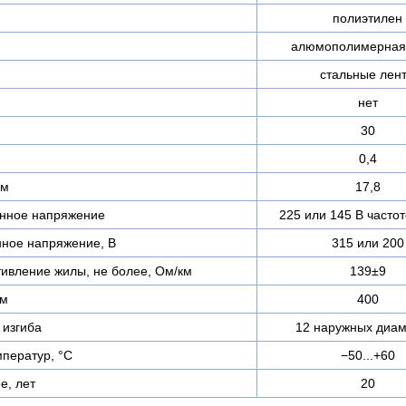
полиэтилен
алюмополимерная
стальные лен
нет
30
0,4
мм
17,8
нное напряжение
225 или 145 В частот
ное напряжение, В
315 или 200
тивление жилы, не более, Ом/км
139±9
 м
400
изгиба
12 наружных диам
ператур, °C
−50...+60
е, лет
20