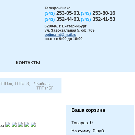
Телефон/Факс
253-05-03
253-80-16
(343)
(343)
,
352-44-63
352-41-53
(343)
(343)
,
620046
,
г. Екатеринбург
ул. Завокзальная 5, оф. 709
optima-nt@mail.ru
пн-пт: с 9:00 до 18:00
КОНТАКТЫ
(ТППэп, ТППэпЗ,
/
Кабель
ТППэпБГ
Ваша корзина
0
Товаров:
ра
0 руб.
На сумму: