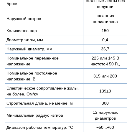
стальные ленты без
Броня
подушки
шланг из
Наружный покров
полиэтилена
Количество пар
150
Диаметр жилы, мм
0,4
Наружный диаметр, мм
36,7
Номинальное переменное
225 или 145 В
напряжение
частотой 50 Гц
Номинальное постоянное
315 или 200
напряжение, В
Электрическое сопротивление жилы,
139±9
не более, Ом/км
Строительная длина, не менее, м
300
12 наружных
Минимальный радиус изгиба
диаметров
Диапазон рабочих температур, °C
−50...+60