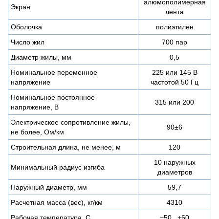
алюмополимерная
Экран
лента
Оболочка
полиэтилен
Число жил
700 пар
Диаметр жилы, мм
0,5
Номинальное переменное
225 или 145 В
напряжение
частотой 50 Гц
Номинальное постоянное
315 или 200
напряжение, В
Электрическое сопротивление жилы,
90±6
не более, Ом/км
Строительная длина, не менее, м
120
10 наружных
Минимальный радиус изгиба
диаметров
Наружный диаметр, мм
59,7
Расчетная масса (вес), кг/км
4310
Рабочая температура, C
−50...+60