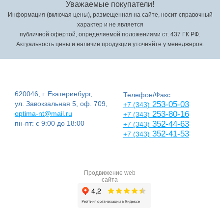
Уважаемые покупатели!
Информация (включая цены), размещенная на сайте, носит справочный
характер и не является
публичной офертой, определяемой положениями ст. 437 ГК РФ.
Актуальность цены и наличие продукции уточняйте у менеджеров.
620046, г. Екатеринбург,
Телефон/Факс
ул. Завокзальная 5, оф. 709,
253-05-03
+7 (343)
optima-nt@mail.ru
253-80-16
+7 (343)
пн-пт: с 9:00 до 18:00
352-44-63
+7 (343)
352-41-53
+7 (343)
Продвижение web
сайта