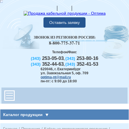
Оставить заявку
ЗВОНОК ИЗ РЕГИОНОВ РОССИИ:
8-800-775-37-71
Телефон/Факс
253-05-03
253-80-16
(343)
(343)
,
352-44-63
352-41-53
(343)
(343)
,
620046
,
г. Екатеринбург
ул. Завокзальная 5, оф. 709
optima-nt@mail.ru
пн-пт: с 9:00 до 18:00
Каталог продукции
Главная
/
Продукция
/
Кабельно-проводниковая продукция
/