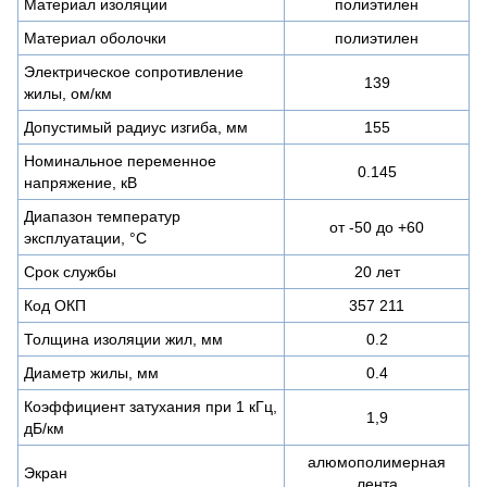
Материал изоляции
полиэтилен
Материал оболочки
полиэтилен
Электрическое сопротивление
139
жилы, ом/км
Допустимый радиус изгиба, мм
155
Номинальное переменное
0.145
напряжение, кВ
Диапазон температур
от -50 до +60
эксплуатации, °С
Срок службы
20 лет
Код ОКП
357 211
Толщина изоляции жил, мм
0.2
Диаметр жилы, мм
0.4
Коэффициент затухания при 1 кГц,
1,9
дБ/км
алюмополимерная
Экран
лента