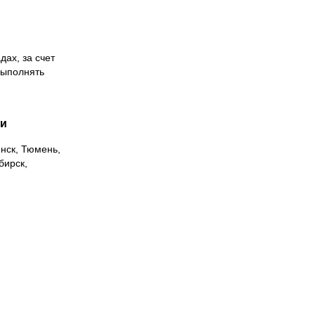
дах, за счет
выполнять
ии
инск, Тюмень,
бирск,