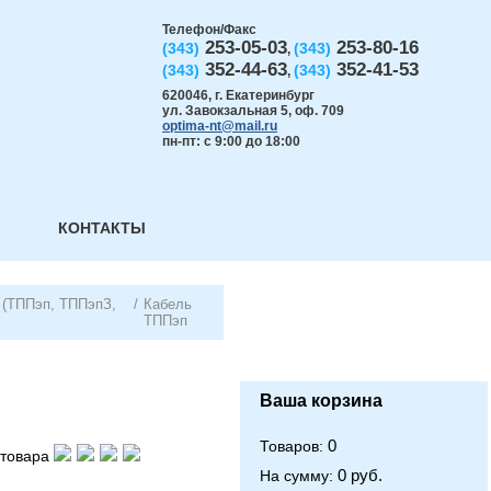
Телефон/Факс
253-05-03
253-80-16
(343)
(343)
,
352-44-63
352-41-53
(343)
(343)
,
620046
,
г. Екатеринбург
ул. Завокзальная 5, оф. 709
optima-nt@mail.ru
пн-пт: с 9:00 до 18:00
КОНТАКТЫ
 (ТППэп, ТППэпЗ,
/
Кабель
ТППэп
Ваша корзина
0
Товаров:
товара
0 руб.
На сумму: