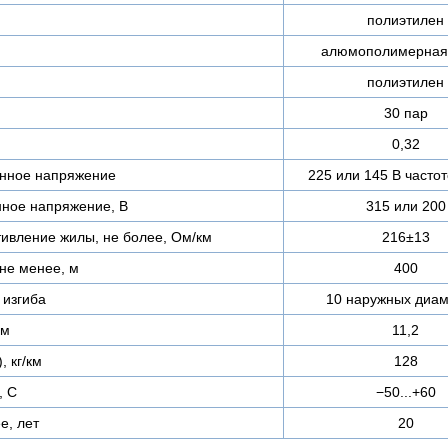
полиэтилен
алюмополимерная
полиэтилен
30 пар
0,32
нное напряжение
225 или 145 В частот
ное напряжение, В
315 или 200
тивление жилы, не более, Ом/км
216±13
не менее, м
400
изгиба
10 наружных диам
мм
11,2
, кг/км
128
, C
−50...+60
е, лет
20