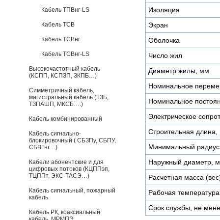
Изоляция
Кабель ТПВнг-LS
Кабель ТСВ
Экран
Кабель ТСВнг
Оболочка
Кабель ТСВнг-LS
Число жил
Высокочастотный кабель
Диаметр жилы, мм
(КСПП, КСПЗП, ЗКПБ…)
Номинальное переме
Симметричный кабель,
магистральный кабель (ТЗБ,
Номинальное постоян
ТЗПАШП, МКСБ….)
Электрическое сопро
Кабель комбинированный
Строительная длина, 
Кабель сигнально-
блокировочный ( СБЗПу, СБПУ,
Минимальный радиус 
СБВГнг…)
Наружный диаметр, 
Кабели абонентские и для
цифровых потоков (КЦППэп,
ТЦППт, ЭКС-ТАСЭ…)
Расчетная масса (вес)
Кабель сигнальный, пожарный
Рабочая температура
кабель
Срок службы, не мене
Кабель РК, коаксиальный
кабель, МРМПЭ