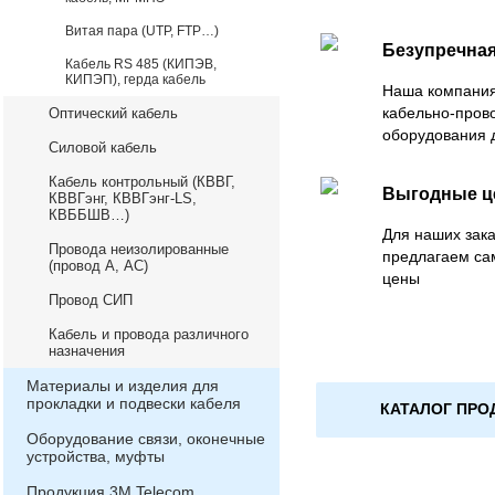
Витая пара (UTP, FTP…)
Безупречная
Кабель RS 485 (КИПЭВ,
КИПЭП), герда кабель
Наша компания
кабельно-пров
Оптический кабель
оборудования 
Силовой кабель
Кабель контрольный (КВВГ,
Выгодные 
КВВГэнг, КВВГэнг-LS,
КВББШВ…)
Для наших зака
Провода неизолированные
предлагаем са
(провод А, АС)
цены
Провод СИП
Кабель и провода различного
назначения
Материалы и изделия для
прокладки и подвески кабеля
КАТАЛОГ ПРО
Оборудование связи, оконечные
устройства, муфты
Продукция 3М Telecom