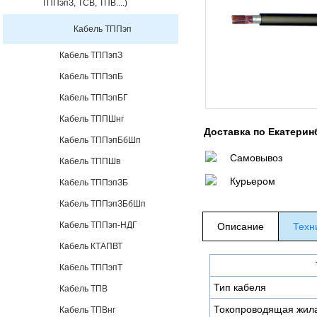
ТППэпЗ, ТСВ, ТПВ....)
Кабель ТППэп
Кабель ТППэпЗ
Кабель ТППэпБ
Кабель ТППэпБГ
Кабель ТППШнг
Доставка по Екатерин
Кабель ТППэпБбШп
Самовывоз
Кабель ТППШв
Курьером
Кабель ТППэпЗБ
Кабель ТППэпЗБбШп
Кабель ТППэп-НДГ
Описание
Техн
Кабель КТАПВТ
Кабель ТППэпТ
Тип кабеля
Кабель ТПВ
Токопроводящая жил
Кабель ТПВнг