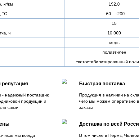
, кг/км
192,0
, °C
−60...+200
15
ка, ч
10 000
медь
полиэтилен
светостабилизированный поли
 репутация
Быстрая поставка
 - надежный поставщик
Продукция в наличии на скла
одниковой продукции и
чего мы можем оперативно 
для связи
заказы
цены
Доставка по всей Росс
зчиков мы всегда
В том числе в Пермь, Челяб