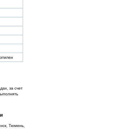
этилен
дах, за счет
выполнять
ии
инск, Тюмень,