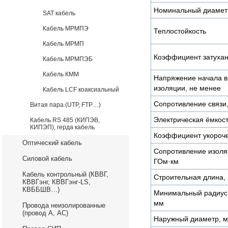
Номинальный диаметр
SAT кабель
Кабель МРМПЭ
Теплостойкость
Кабель МРМП
Коэффициент затухан
Кабель МРМПЭБ
Кабель КММ
Напряжение начала в
изоляции, не менее
Кабель LCF коаксиальный
Сопротивление связи
Витая пара (UTP, FTP…)
Электрическая ёмкост
Кабель RS 485 (КИПЭВ,
КИПЭП), герда кабель
Коэффициент укороч
Оптический кабель
Сопротивление изоляц
Силовой кабель
ГОм·км
Кабель контрольный (КВВГ,
Строительная длина, 
КВВГэнг, КВВГэнг-LS,
КВББШВ…)
Минимальный радиус и
мм
Провода неизолированные
(провод А, АС)
Наружный диаметр, 