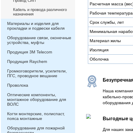
Провод СИП
Расчетная масса (вес)
Кабель и провода различного
Рабочая температура
назначения
Срок службы, лет
Материалы и изделия для
прокладки и подвески кабеля
Минимальная наработ
Оборудование связи, оконечные
Материал жилы
устройства, муфты
Изоляция
Продукция 3М Telecom
Оболочка
Продукция Raychem
Громкоговорители, усилители,
ПГС, проводное вещание
Безупречная
Проволока
Наша компания
Оптические компоненты,
кабельно-пров
монтажное оборудование для
оборудования 
ВОЛС
Когти монтерские, полиспаст,
пояса монтажные
Выгодные 
Оборудование для пожарной
Для наших зака
безопасности