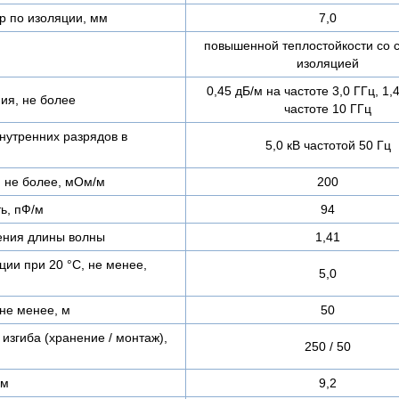
 по изоляции, мм
7,0
повышенной теплостойкости со 
изоляцией
0,45 дБ/м на частоте 3,0 ГГц, 1,
ия, не более
частоте 10 ГГц
нутренних разрядов в
5,0 кВ частотой 50 Гц
, не более, мОм/м
200
ь, пФ/м
94
ения длины волны
1,41
ии при 20 °С, не менее,
5,0
не менее, м
50
згиба (хранение / монтаж),
250 / 50
мм
9,2