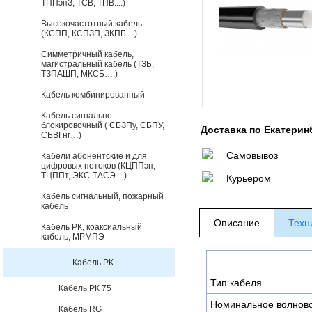
ТППэпЗ, ТСВ, ТПВ....)
Высокочастотный кабель
(КСПП, КСПЗП, ЗКПБ…)
Симметричный кабель,
магистральный кабель (ТЗБ,
ТЗПАШП, МКСБ….)
Кабель комбинированный
Кабель сигнально-
блокировочный ( СБЗПу, СБПУ,
Доставка по Екатерин
СБВГнг…)
Самовывоз
Кабели абонентские и для
цифровых потоков (КЦППэп,
ТЦППт, ЭКС-ТАСЭ…)
Курьером
Кабель сигнальный, пожарный
кабель
Описание
Техн
Кабель РК, коаксиальный
кабель, МРМПЭ
Кабель РК
Тип кабеля
Кабель РК 75
Номинальное волново
Кабель RG