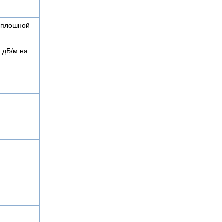
сплошной
4 дБ/м на