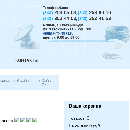
Телефон/Факс
253-05-03
253-80-16
(343)
(343)
,
352-44-63
352-41-53
(343)
(343)
,
620046
,
г. Екатеринбург
ул. Завокзальная 5, оф. 709
optima-nt@mail.ru
пн-пт: с 9:00 до 18:00
КОНТАКТЫ
аксиальный кабель,
/
Кабель
РК
Ваша корзина
0
Товаров:
товара
0 руб.
На сумму: