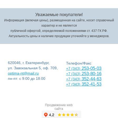
Уважаемые покупатели!
Информация (включая цены), размещенная на сайте, носит справочный
характер и не является
публичной офертой, определяемой положениями ст. 437 ГК РФ.
Актуальность цены и наличие продукции уточняйте у менеджеров.
620046, г. Екатеринбург,
Телефон/Факс
ул. Завокзальная 5, оф. 709,
253-05-03
+7 (343)
optima-nt@mail.ru
253-80-16
+7 (343)
пн-пт: с 9:00 до 18:00
352-44-63
+7 (343)
352-41-53
+7 (343)
Продвижение web
сайта