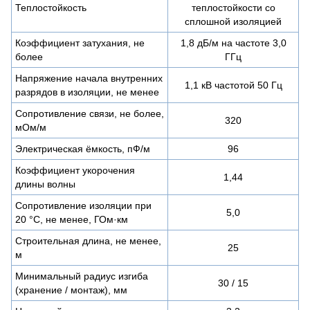
Теплостойкость
теплостойкости со
сплошной изоляцией
Коэффициент затухания, не
1,8 дБ/м на частоте 3,0
более
ГГц
Напряжение начала внутренних
1,1 кВ частотой 50 Гц
разрядов в изоляции, не менее
Сопротивление связи, не более,
320
мОм/м
Электрическая ёмкость, пФ/м
96
Коэффициент укорочения
1,44
длины волны
Сопротивление изоляции при
5,0
20 °С, не менее, ГОм·км
Строительная длина, не менее,
25
м
Минимальный радиус изгиба
30 / 15
(хранение / монтаж), мм