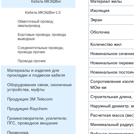
Материал жилы
Кабель МКЭШВнг
Изоляция
Кабель МКЭШВнг-LS
Экран
Обмоточный провод,
эмальпровод
Оболочка
Бортовые провода, провода
выводные
Количество жил
Соединительные провода,
провода прочие
Номинальное сечени
Провода прочие
Номинальное переме
Материалы и изделия для
Номинальное постоян
прокладки и подвески кабеля
Сопротивление изоляц
Оборудование связи, оконечные
МОм·км
устройства, муфты
Строительная длина, 
Продукция 3М Telecom
Наружный диаметр, 
Продукция Raychem
Расчетная масса (вес)
Громкоговорители, усилители,
ПГС, проводное вещание
Минимальный радиус 
Проволока
Рабочая температура