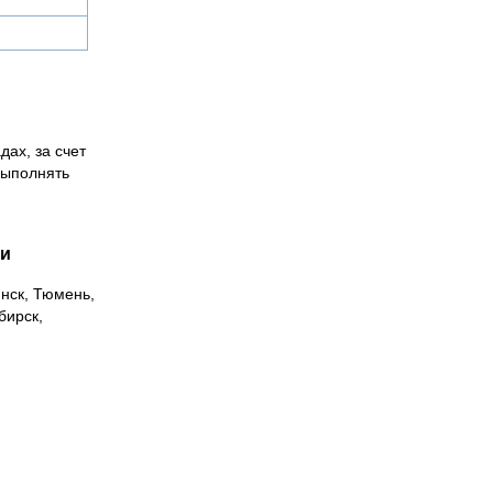
дах, за счет
выполнять
ии
инск, Тюмень,
бирск,