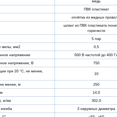
медь
ПВХ пластикат
оплётка из медных прово
шланг из ПВХ пластиката пон
горючести
5 пар
е жилы, мм2
0,5
нное напряжение
500 В частотой до 400 Г
ное напряжение, В
750
ии при 20 °С, не менее,
10
не менее, м
250
мм
14,0
, кг/км
302,0
изгиба
3 наружных диаметра
, °C
−50...+50