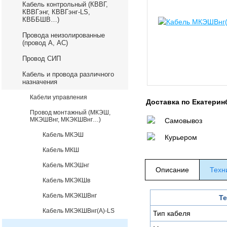
Кабель контрольный (КВВГ,
КВВГэнг, КВВГэнг-LS,
КВББШВ…)
Провода неизолированные
(провод А, АС)
Провод СИП
Кабель и провода различного
назначения
Кабели управления
Доставка по Екатерин
Провод монтажный (МКЭШ,
МКЭШВнг, МКЭКШВнг…)
Самовывоз
Кабель МКЭШ
Курьером
Кабель МКШ
Кабель МКЭШнг
Описание
Техн
Кабель МКЭКШв
Кабель МКЭКШВнг
Те
Кабель МКЭКШВнг(А)-LS
Тип кабеля