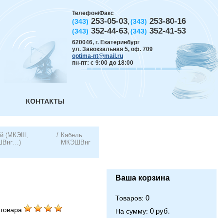
Телефон/Факс
253-05-03
253-80-16
(343)
(343)
,
352-44-63
352-41-53
(343)
(343)
,
620046
,
г. Екатеринбург
ул. Завокзальная 5, оф. 709
optima-nt@mail.ru
пн-пт: с 9:00 до 18:00
КОНТАКТЫ
ый (МКЭШ,
/
Кабель
ШВнг…)
МКЭШВнг
Ваша корзина
0
Товаров:
товара
0 руб.
На сумму: