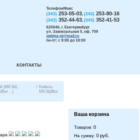
Телефон/Факс
253-05-03
253-80-16
(343)
(343)
,
352-44-63
352-41-53
(343)
(343)
,
620046
,
г. Екатеринбург
ул. Завокзальная 5, оф. 709
optima-nt@mail.ru
пн-пт: с 9:00 до 18:00
КОНТАКТЫ
ый (МКЭШ,
/
Кабель
ШВнг…)
МКЭШВнг
Ваша корзина
0
Товаров:
вара
0 руб.
На сумму: