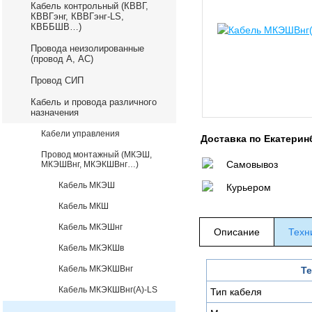
Кабель контрольный (КВВГ,
КВВГэнг, КВВГэнг-LS,
КВББШВ…)
Провода неизолированные
(провод А, АС)
Провод СИП
Кабель и провода различного
назначения
Кабели управления
Доставка по Екатерин
Провод монтажный (МКЭШ,
Самовывоз
МКЭШВнг, МКЭКШВнг…)
Кабель МКЭШ
Курьером
Кабель МКШ
Кабель МКЭШнг
Описание
Техн
Кабель МКЭКШв
Кабель МКЭКШВнг
Те
Кабель МКЭКШВнг(А)-LS
Тип кабеля