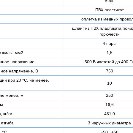
медь
ПВХ пластикат
оплётка из медных прово
шланг из ПВХ пластиката пон
горючести
4 пары
е жилы, мм2
1,5
нное напряжение
500 В частотой до 400 Г
ное напряжение, В
750
ии при 20 °С, не менее,
10
не менее, м
250
мм
16,6
, кг/км
461,0
изгиба
3 наружных диаметра
, °C
−50...+50