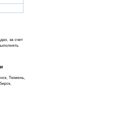
дах, за счет
выполнять
ии
инск, Тюмень,
бирск,