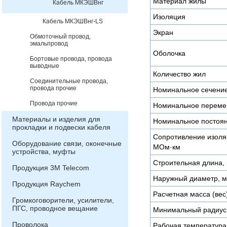
Материал жилы
Кабель МКЭШВнг
Изоляция
Кабель МКЭШВнг-LS
Экран
Обмоточный провод,
эмальпровод
Оболочка
Бортовые провода, провода
выводные
Количество жил
Соединительные провода,
провода прочие
Номинальное сечени
Провода прочие
Номинальное переме
Материалы и изделия для
Номинальное постоян
прокладки и подвески кабеля
Сопротивление изоляц
Оборудование связи, оконечные
МОм·км
устройства, муфты
Строительная длина, 
Продукция 3М Telecom
Наружный диаметр, 
Продукция Raychem
Расчетная масса (вес)
Громкоговорители, усилители,
ПГС, проводное вещание
Минимальный радиус 
Проволока
Рабочая температура