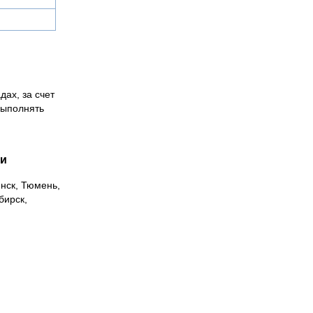
дах, за счет
выполнять
ии
инск, Тюмень,
бирск,