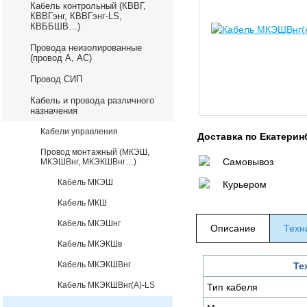
Кабель контрольный (КВВГ,
КВВГэнг, КВВГэнг-LS,
КВББШВ…)
Провода неизолированные
(провод А, АС)
Провод СИП
Кабель и провода различного
назначения
Кабели управления
Доставка по Екатерин
Провод монтажный (МКЭШ,
Самовывоз
МКЭШВнг, МКЭКШВнг…)
Кабель МКЭШ
Курьером
Кабель МКШ
Кабель МКЭШнг
Описание
Техн
Кабель МКЭКШв
Кабель МКЭКШВнг
Те
Кабель МКЭКШВнг(А)-LS
Тип кабеля