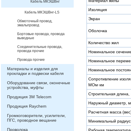
Материал жилы
Кабель МКЭШВнг
Изоляция
Кабель МКЭШВнг-LS
Экран
Обмоточный провод,
эмальпровод
Оболочка
Бортовые провода, провода
выводные
Количество жил
Соединительные провода,
провода прочие
Номинальное сечени
Провода прочие
Номинальное переме
Материалы и изделия для
Номинальное постоян
прокладки и подвески кабеля
Сопротивление изоляц
Оборудование связи, оконечные
МОм·км
устройства, муфты
Строительная длина, 
Продукция 3М Telecom
Наружный диаметр, 
Продукция Raychem
Расчетная масса (вес)
Громкоговорители, усилители,
ПГС, проводное вещание
Минимальный радиус 
Проволока
Рабочая температура