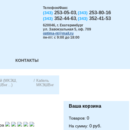
Телефон/Факс
253-05-03
253-80-16
(343)
(343)
,
352-44-63
352-41-53
(343)
(343)
,
620046
,
г. Екатеринбург
ул. Завокзальная 5, оф. 709
optima-nt@mail.ru
пн-пт: с 9:00 до 18:00
КОНТАКТЫ
ый (МКЭШ,
/
Кабель
ШВнг…)
МКЭШВнг
Ваша корзина
0
Товаров:
ра
0 руб.
На сумму: