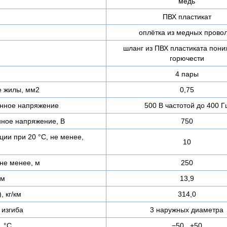
медь
ПВХ пластикат
оплётка из медных прово
шланг из ПВХ пластиката пон
горючести
4 пары
е жилы, мм2
0,75
нное напряжение
500 В частотой до 400 Г
ное напряжение, В
750
ии при 20 °С, не менее,
10
не менее, м
250
мм
13,9
, кг/км
314,0
изгиба
3 наружных диаметра
, °C
−50...+50