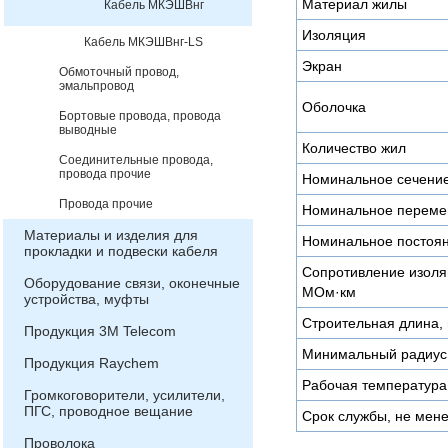
Материал жилы
Кабель МКЭШВнг
Изоляция
Кабель МКЭШВнг-LS
Экран
Обмоточный провод,
эмальпровод
Оболочка
Бортовые провода, провода
выводные
Количество жил
Соединительные провода,
провода прочие
Номинальное сечени
Провода прочие
Номинальное переме
Материалы и изделия для
Номинальное постоян
прокладки и подвески кабеля
Сопротивление изоляц
Оборудование связи, оконечные
МОм·км
устройства, муфты
Строительная длина, 
Продукция 3М Telecom
Минимальный радиус 
Продукция Raychem
Рабочая температура
Громкоговорители, усилители,
ПГС, проводное вещание
Срок службы, не мене
Проволока