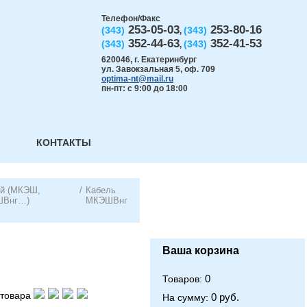
Телефон/Факс
253-05-03
253-80-16
(343)
(343)
,
352-44-63
352-41-53
(343)
(343)
,
620046
,
г. Екатеринбург
ул. Завокзальная 5, оф. 709
optima-nt@mail.ru
пн-пт: с 9:00 до 18:00
КОНТАКТЫ
ый (МКЭШ,
/
Кабель
ШВнг…)
МКЭШВнг
Ваша корзина
0
Товаров:
товара
0 руб.
На сумму: