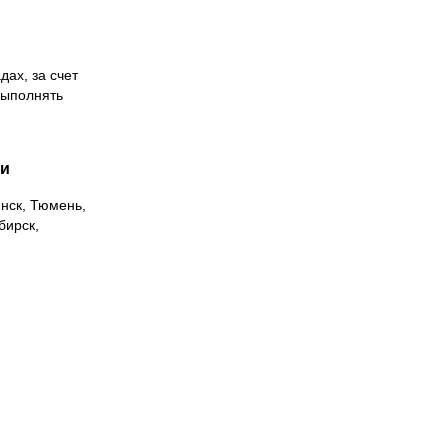
дах, за счет
выполнять
ии
инск, Тюмень,
бирск,