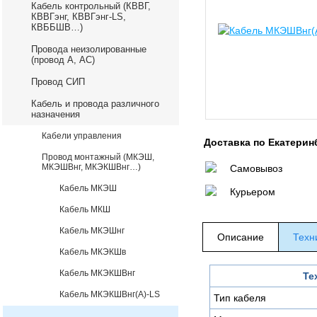
Кабель контрольный (КВВГ,
КВВГэнг, КВВГэнг-LS,
КВББШВ…)
Провода неизолированные
(провод А, АС)
Провод СИП
Кабель и провода различного
назначения
Кабели управления
Доставка по Екатерин
Провод монтажный (МКЭШ,
МКЭШВнг, МКЭКШВнг…)
Самовывоз
Кабель МКЭШ
Курьером
Кабель МКШ
Кабель МКЭШнг
Описание
Техн
Кабель МКЭКШв
Кабель МКЭКШВнг
Те
Кабель МКЭКШВнг(А)-LS
Тип кабеля