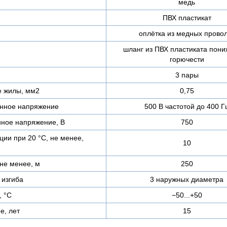
медь
ПВХ пластикат
оплётка из медных прово
шланг из ПВХ пластиката пон
горючести
3 пары
е жилы, мм2
0,75
нное напряжение
500 В частотой до 400 Г
ное напряжение, В
750
ии при 20 °С, не менее,
10
не менее, м
250
изгиба
3 наружных диаметра
, °C
−50...+50
е, лет
15