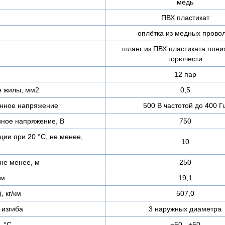
медь
ПВХ пластикат
оплётка из медных прово
шланг из ПВХ пластиката пон
горючести
12 пар
е жилы, мм2
0,5
нное напряжение
500 В частотой до 400 Г
ное напряжение, В
750
ии при 20 °С, не менее,
10
не менее, м
250
мм
19,1
, кг/км
507,0
изгиба
3 наружных диаметра
, °C
−50...+50