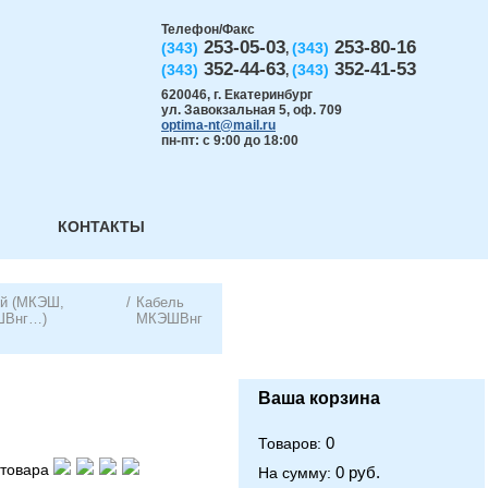
Телефон/Факс
253-05-03
253-80-16
(343)
(343)
,
352-44-63
352-41-53
(343)
(343)
,
620046
,
г. Екатеринбург
ул. Завокзальная 5, оф. 709
optima-nt@mail.ru
пн-пт: с 9:00 до 18:00
КОНТАКТЫ
ый (МКЭШ,
/
Кабель
ШВнг…)
МКЭШВнг
Ваша корзина
0
Товаров:
товара
0 руб.
На сумму: