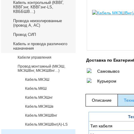
Кабель контрольный (КВВГ,
КВВГэнг, КВВГэнг-LS,
КВББШВ…)
Провода неизолированные
(провод А, АС)
Провод СИП
Кабель и провода различного
назначения
Кабели управления
Доставка по Екатерин
Провод монтажный (МКЭШ,
МКЭШВнг, МКЭКШВнг…)
Самовывоз
Кабель МКЭШ
Курьером
Кабель МКШ
Кабель МКЭШнг
Описание
Техн
Кабель МКЭКШв
Кабель МКЭКШВнг
Те
Кабель МКЭКШВнг(А)-LS
Тип кабеля