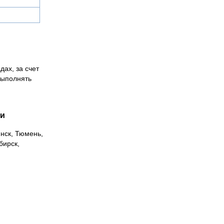
дах, за счет
выполнять
ии
инск, Тюмень,
бирск,