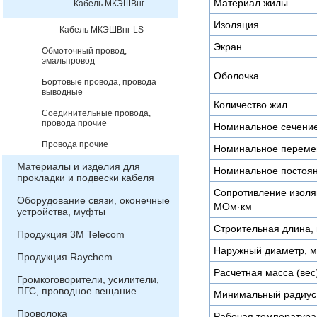
Материал жилы
Кабель МКЭШВнг
Изоляция
Кабель МКЭШВнг-LS
Экран
Обмоточный провод,
эмальпровод
Оболочка
Бортовые провода, провода
выводные
Количество жил
Соединительные провода,
провода прочие
Номинальное сечени
Провода прочие
Номинальное переме
Материалы и изделия для
Номинальное постоян
прокладки и подвески кабеля
Сопротивление изоляц
Оборудование связи, оконечные
МОм·км
устройства, муфты
Строительная длина, 
Продукция 3М Telecom
Наружный диаметр, 
Продукция Raychem
Расчетная масса (вес)
Громкоговорители, усилители,
ПГС, проводное вещание
Минимальный радиус 
Проволока
Рабочая температура