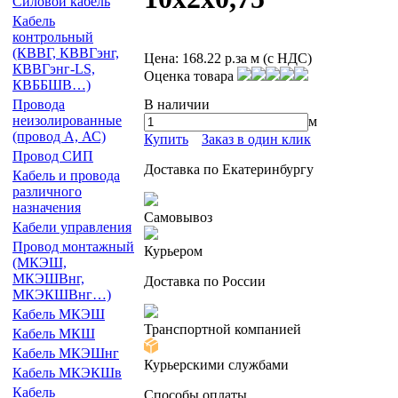
Силовой кабель
Кабель
контрольный
(КВВГ, КВВГэнг,
Цена:
168.22 р.
за м (с НДС)
КВВГэнг-LS,
Оценка товара
КВББШВ…)
В наличии
Провода
неизолированные
м
(провод А, АС)
Купить
Заказ в один клик
Провод СИП
Доставка по Екатеринбургу
Кабель и провода
различного
назначения
Самовывоз
Кабели управления
Провод монтажный
Курьером
(МКЭШ,
МКЭШВнг,
Доставка по России
МКЭКШВнг…)
Кабель МКЭШ
Транспортной компанией
Кабель МКШ
Кабель МКЭШнг
Курьерскими службами
Кабель МКЭКШв
Кабель
Способы оплаты