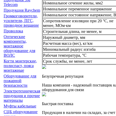
Номинальное сечение жилы, мм2
Telecom
Номинальное переменное напряжение
Продукция Raychem
Номинальное постоянное напряжение, 
Громкоговорители,
усилители, ПГС,
Сопротивление изоляции при 20 °С, не
проводное вещание
менее, МОм·км
Проволока
Строительная длина, не менее, м
Оптические
Наружный диаметр, мм
компоненты,
Расчетная масса (вес), кг/км
монтажное
Минимальный радиус изгиба
оборудование для
Рабочая температура, °C
ВОЛС
Когти монтерские,
Срок службы, не менее, лет
полиспаст, пояса
монтажные
Оборудование для
Безупречная репутация
пожарной
Наша компания - надежный поставщик к
безопасности
оборудования для связи
Электротехническая
продукция и прочие
материалы
Быстрая поставка
Муфты кабельные
СЦБ оборудование
Продукция в наличии на складах, за сче