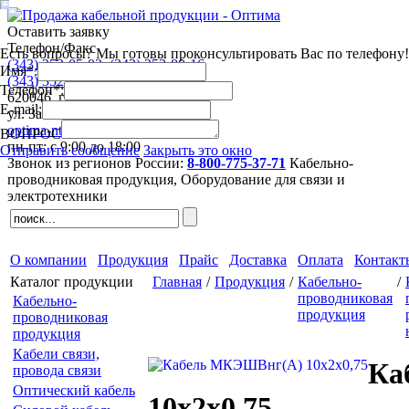
Оставить заявку
Телефон/Факс
Есть вопросы? Мы готовы проконсультировать Вас по телефону!
(343)
253-05-03
,
(343)
253-80-16
Имя*:
(343)
352-44-63
,
(343)
352-41-53
Телефон*:
620046
,
г. Екатеринбург
E-mail:
ул. Завокзальная 5, оф. 709
optima-nt@mail.ru
ВОПРОС
пн-пт: с 9:00 до 18:00
Отправить сообщение
Закрыть это окно
Звонок из регионов России:
8-800-775-37-71
Кабельно-
проводниковая продукция,
Оборудование для связи и
электротехники
О компании
Продукция
Прайс
Доставка
Оплата
Контакт
Каталог продукции
Главная
/
Продукция
/
Кабельно-
/
проводниковая
Кабельно-
продукция
проводниковая
продукция
Кабели связи,
Ка
провода связи
Оптический кабель
10х2х0,75