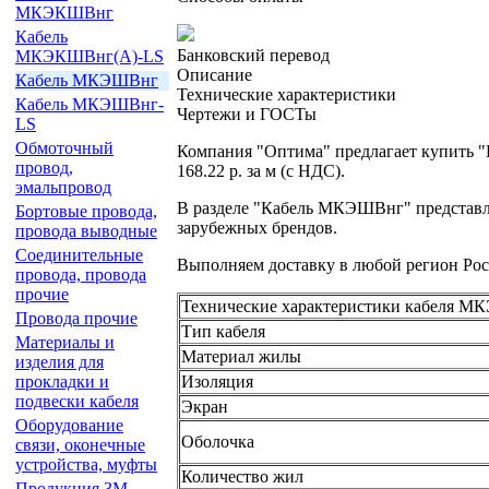
МКЭКШВнг
Кабель
Банковский перевод
МКЭКШВнг(А)-LS
Описание
Кабель МКЭШВнг
Технические характеристики
Кабель МКЭШВнг-
Чертежи и ГОСТы
LS
Обмоточный
Компания "Оптима" предлагает купить 
провод,
168.22 р. за м (с НДС).
эмальпровод
В разделе "Кабель МКЭШВнг" представл
Бортовые провода,
зарубежных брендов.
провода выводные
Соединительные
Выполняем доставку в любой регион Рос
провода, провода
прочие
Технические характеристики кабеля М
Провода прочие
Тип кабеля
Материалы и
Материал жилы
изделия для
Изоляция
прокладки и
подвески кабеля
Экран
Оборудование
Оболочка
связи, оконечные
устройства, муфты
Количество жил
Продукция 3М