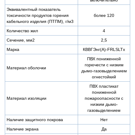
Эквивалентный показатель
токсичности продуктов горения
более 120
кабельного изделия (ПТПМ), г/м3
Количество жил
4
Сечение, мм2
2,5
Марка
КВВГЭнг(А)-FRLSLTx
ПВХ пониженной
горючести с низким
Материал оболочки
дымо-газовыделением
огнестойкий
ПВХ пластикат
пониженной
Материал изоляции
пожароопасности с
низким дымо-
газовыделением
Наличие защитного покрова
Нет
Наличие экрана
Да