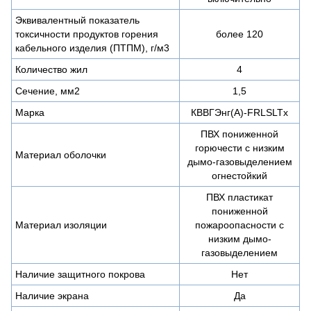
Эквивалентный показатель
токсичности продуктов горения
более 120
кабельного изделия (ПТПМ), г/м3
Количество жил
4
Сечение, мм2
1,5
Марка
КВВГЭнг(А)-FRLSLTx
ПВХ пониженной
горючести с низким
Материал оболочки
дымо-газовыделением
огнестойкий
ПВХ пластикат
пониженной
Материал изоляции
пожароопасности с
низким дымо-
газовыделением
Наличие защитного покрова
Нет
Наличие экрана
Да