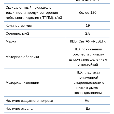
Эквивалентный показатель
токсичности продуктов горения
более 120
кабельного изделия (ПТПМ), г/м3
Количество жил
19
Сечение, мм2
2,5
Марка
КВВГЭнг(А)-FRLSLTx
ПВХ пониженной
горючести с низким
Материал оболочки
дымо-газовыделением
огнестойкий
ПВХ пластикат
пониженной
Материал изоляции
пожароопасности с
низким дымо-
газовыделением
Наличие защитного покрова
Нет
Наличие экрана
Да