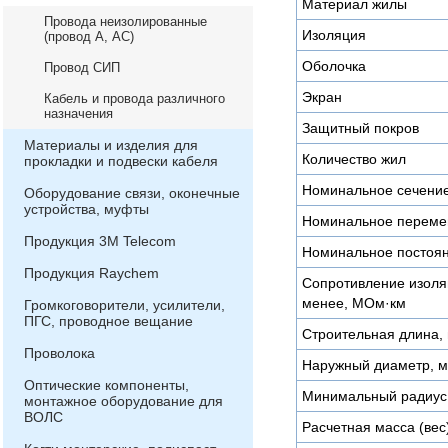
Материал жилы
Провода неизолированные
Изоляция
(провод А, АС)
Оболочка
Провод СИП
Экран
Кабель и провода различного
назначения
Защитный покров
Материалы и изделия для
Количество жил
прокладки и подвески кабеля
Номинальное сечени
Оборудование связи, оконечные
устройства, муфты
Номинальное переме
Продукция 3М Telecom
Номинальное постоян
Продукция Raychem
Сопротивление изоляц
менее, МОм·км
Громкоговорители, усилители,
ПГС, проводное вещание
Строительная длина, 
Проволока
Наружный диаметр, 
Оптические компоненты,
Минимальный радиус 
монтажное оборудование для
ВОЛС
Расчетная масса (вес)