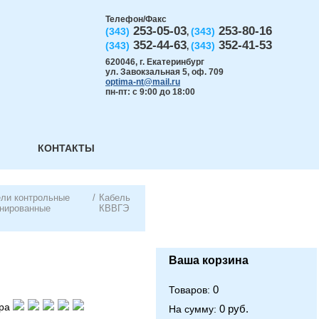
Телефон/Факс
253-05-03
253-80-16
(343)
(343)
,
352-44-63
352-41-53
(343)
(343)
,
620046
,
г. Екатеринбург
ул. Завокзальная 5, оф. 709
optima-nt@mail.ru
пн-пт: с 9:00 до 18:00
КОНТАКТЫ
ели контрольные
/
Кабель
анированные
КВВГЭ
Ваша корзина
0
Товаров:
ра
0 руб.
На сумму: