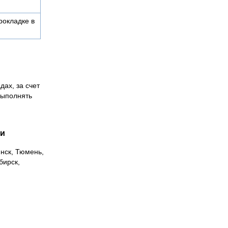
рокладке в
дах, за счет
выполнять
ии
инск, Тюмень,
бирск,