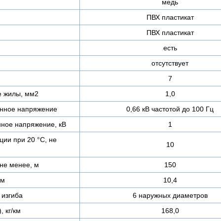
медь
ПВХ пластикат
ПВХ пластикат
есть
отсутствует
7
е жилы, мм2
1,0
нное напряжение
0,66 кВ частотой до 100 Гц
ное напряжение, кВ
1
ии при 20 °С, не
10
не менее, м
150
мм
10,4
изгиба
6 наружных диаметров
, кг/км
168,0