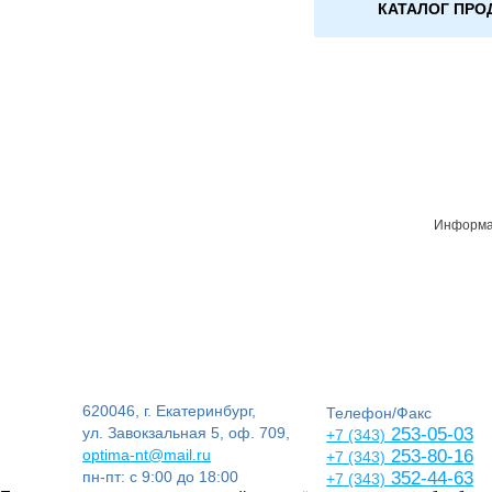
КАТАЛОГ ПРО
Информац
620046, г. Екатеринбург,
Телефон/Факс
ул. Завокзальная 5, оф. 709,
253-05-03
+7 (343)
optima-nt@mail.ru
253-80-16
+7 (343)
пн-пт: с 9:00 до 18:00
352-44-63
+7 (343)