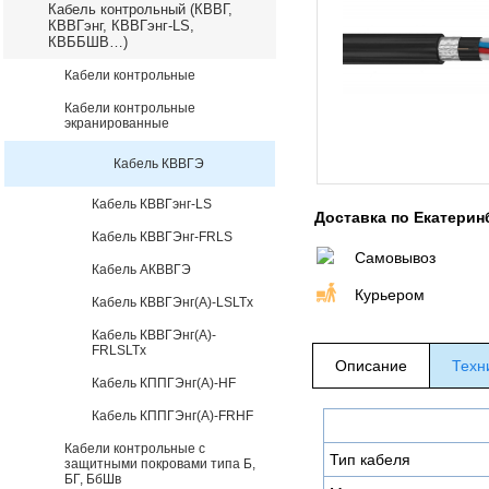
Кабель контрольный (КВВГ,
КВВГэнг, КВВГэнг-LS,
КВББШВ…)
Кабели контрольные
Кабели контрольные
экранированные
Кабель КВВГЭ
Кабель КВВГэнг-LS
Доставка по Екатерин
Кабель КВВГЭнг-FRLS
Самовывоз
Кабель АКВВГЭ
Курьером
Кабель КВВГЭнг(А)-LSLTx
Кабель КВВГЭнг(А)-
FRLSLTx
Описание
Техн
Кабель КППГЭнг(А)-HF
Кабель КППГЭнг(А)-FRHF
Кабели контрольные с
Тип кабеля
защитными покровами типа Б,
БГ, БбШв