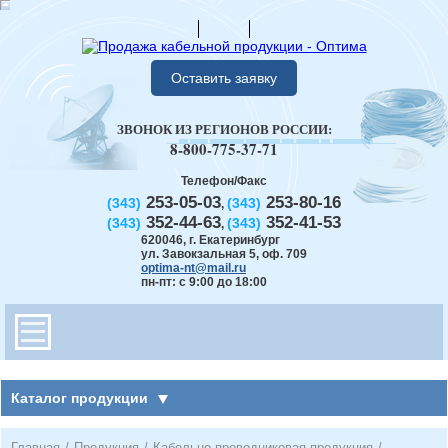
Оставить заявку
ЗВОНОК ИЗ РЕГИОНОВ РОССИИ:
8-800-775-37-71
Телефон/Факс
253-05-03
253-80-16
(343)
(343)
,
352-44-63
352-41-53
(343)
(343)
,
620046
,
г. Екатеринбург
ул. Завокзальная 5, оф. 709
optima-nt@mail.ru
пн-пт: с 9:00 до 18:00
Каталог продукции
Главная
/
Продукция
/
Кабельно-проводниковая продукция
/