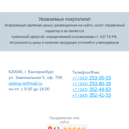
Уважаемые покупатели!
Информация (включая цены), размещенная на сайте, носит справочный
характер и не является
публичной офертой, определяемой положениями ст. 437 ГК РФ.
Актуальность цены и наличие продукции уточняйте у менеджеров.
620046, г. Екатеринбург,
Телефон/Факс
ул. Завокзальная 5, оф. 709,
253-05-03
+7 (343)
optima-nt@mail.ru
253-80-16
+7 (343)
пн-пт: с 9:00 до 18:00
352-44-63
+7 (343)
352-41-53
+7 (343)
Продвижение web
сайта