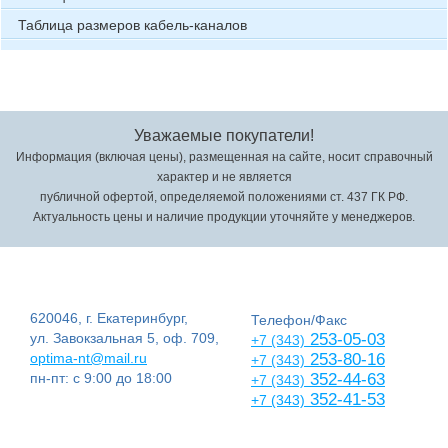
Таблица размеров кабель-каналов
Уважаемые покупатели!
Информация (включая цены), размещенная на сайте, носит справочный
характер и не является
публичной офертой, определяемой положениями ст. 437 ГК РФ.
Актуальность цены и наличие продукции уточняйте у менеджеров.
620046, г. Екатеринбург,
Телефон/Факс
ул. Завокзальная 5, оф. 709,
253-05-03
+7 (343)
optima-nt@mail.ru
253-80-16
+7 (343)
пн-пт: с 9:00 до 18:00
352-44-63
+7 (343)
352-41-53
+7 (343)