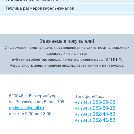
Таблица размеров кабель-каналов
Уважаемые покупатели!
Информация (включая цены), размещенная на сайте, носит справочный
характер и не является
публичной офертой, определяемой положениями ст. 437 ГК РФ.
Актуальность цены и наличие продукции уточняйте у менеджеров.
620046, г. Екатеринбург,
Телефон/Факс
ул. Завокзальная 5, оф. 709,
253-05-03
+7 (343)
optima-nt@mail.ru
253-80-16
+7 (343)
пн-пт: с 9:00 до 18:00
352-44-63
+7 (343)
352-41-53
+7 (343)