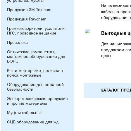
устройства, муфты
Наша компания
Продукция 3М Telecom
кабельно-пров
оборудования 
Продукция Raychem
Громкоговорители, усилители,
ПГС, проводное вещание
Выгодные 
Проволока
Для наших зака
предлагаем са
Оптические компоненты,
цены
монтажное оборудование для
ВОЛС
Когти монтерские, полиспаст,
пояса монтажные
Оборудование для пожарной
безопасности
КАТАЛОГ ПРО
Электротехническая продукция
и прочие материалы
Муфты кабельные
СЦБ оборудование для жд