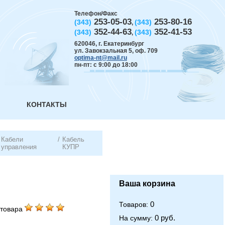
Телефон/Факс
253-05-03
253-80-16
(343)
(343)
,
352-44-63
352-41-53
(343)
(343)
,
620046
,
г. Екатеринбург
ул. Завокзальная 5, оф. 709
optima-nt@mail.ru
пн-пт: с 9:00 до 18:00
КОНТАКТЫ
Кабели
/
Кабель
управления
КУПР
Ваша корзина
0
Товаров:
товара
0 руб.
На сумму: