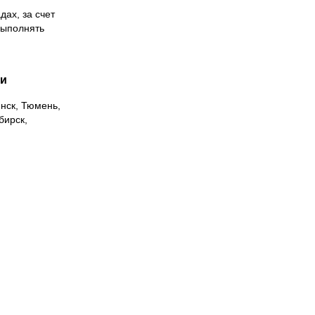
дах, за счет
выполнять
ии
инск, Тюмень,
бирск,