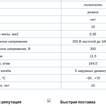
полиэтилен
резина
нет
19
е жилы, мм2
0,35
нное напряжение
250 В частотой до 10
ное напряжение, В
350
мм
11,3
, кг/км
164,0
изгиба
5 наружных диамет
, °C
−50...+70
е, лет
15
 репутация
Быстрая поставка