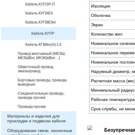
Кабель КУПЭР-П
Изоляция
Кабель КУГВВЭ
Оболочка
Кабель КУГВВЭнг
Экран
Кабель КУПР
Количество жил
Номинальное сечени
Кабель КГВВнг(А)-LS
Номинальное переме
Провод монтажный (МКЭШ,
МКЭШВнг, МКЭКШВнг…)
Номинальное постоян
Обмоточный провод,
эмальпровод
Наружный диаметр, 
Бортовые провода, провода
Расчетная масса (вес)
выводные
Минимальный радиус 
Соединительные провода,
провода прочие
Рабочая температура
Провода прочие
Срок службы, не мене
Материалы и изделия для
прокладки и подвески кабеля
Безупречная
Оборудование связи, оконечные