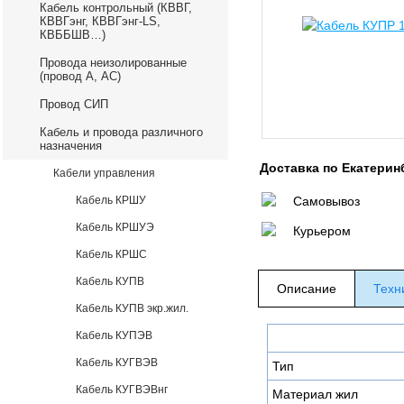
Кабель контрольный (КВВГ,
КВВГэнг, КВВГэнг-LS,
КВББШВ…)
Провода неизолированные
(провод А, АС)
Провод СИП
Кабель и провода различного
назначения
Доставка по Екатерин
Кабели управления
Кабель КРШУ
Самовывоз
Кабель КРШУЭ
Курьером
Кабель КРШС
Кабель КУПВ
Описание
Техн
Кабель КУПВ экр.жил.
Кабель КУПЭВ
Кабель КУГВЭВ
Тип
Кабель КУГВЭВнг
Материал жил