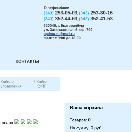
Телефон/Факс
253-05-03
253-80-16
(343)
(343)
,
352-44-63
352-41-53
(343)
(343)
,
620046
,
г. Екатеринбург
ул. Завокзальная 5, оф. 709
optima-nt@mail.ru
пн-пт: с 9:00 до 18:00
КОНТАКТЫ
Кабели
/
Кабель
управления
КУПР
Ваша корзина
0
Товаров:
товара
0 руб.
На сумму: