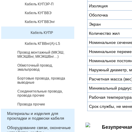
Кабель КУПЭР-П
Изоляция
Кабель КУГВВЭ
Оболочка
Кабель КУГВВЭнг
Экран
Кабель КУПР
Количество жил
Номинальное сечени
Кабель КГВВнг(А)-LS
Номинальное переме
Провод монтажный (МКЭШ,
МКЭШВнг, МКЭКШВнг…)
Номинальное постоян
Обмоточный провод,
эмальпровод
Наружный диаметр, 
Бортовые провода, провода
Расчетная масса (вес)
выводные
Минимальный радиус 
Соединительные провода,
провода прочие
Рабочая температура
Провода прочие
Срок службы, не мене
Материалы и изделия для
прокладки и подвески кабеля
Безупречная
Оборудование связи, оконечные