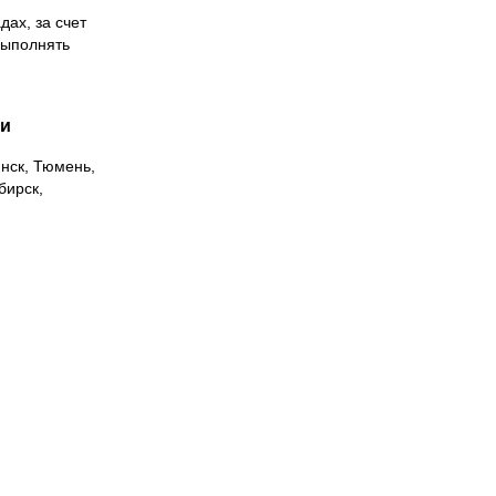
дах, за счет
выполнять
ии
инск, Тюмень,
бирск,