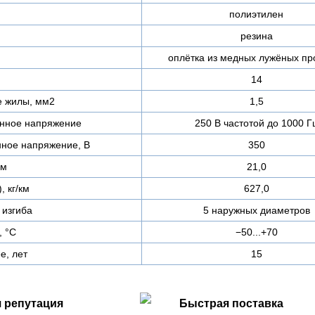
полиэтилен
резина
оплётка из медных лужёных пр
14
е жилы, мм2
1,5
нное напряжение
250 В частотой до 1000 Г
ное напряжение, В
350
мм
21,0
, кг/км
627,0
изгиба
5 наружных диаметров
, °C
−50...+70
е, лет
15
 репутация
Быстрая поставка