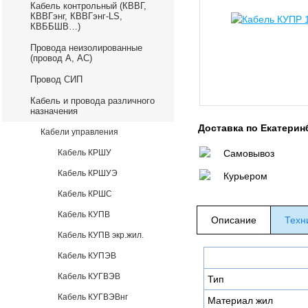
Кабель контрольный (КВВГ,
КВВГэнг, КВВГэнг-LS,
КВББШВ…)
Провода неизолированные
(провод А, АС)
Провод СИП
Кабель и провода различного
назначения
Доставка по Екатерин
Кабели управления
Кабель КРШУ
Самовывоз
Кабель КРШУЭ
Курьером
Кабель КРШС
Кабель КУПВ
Описание
Техн
Кабель КУПВ экр.жил.
Кабель КУПЭВ
Кабель КУГВЭВ
Тип
Кабель КУГВЭВнг
Материал жил