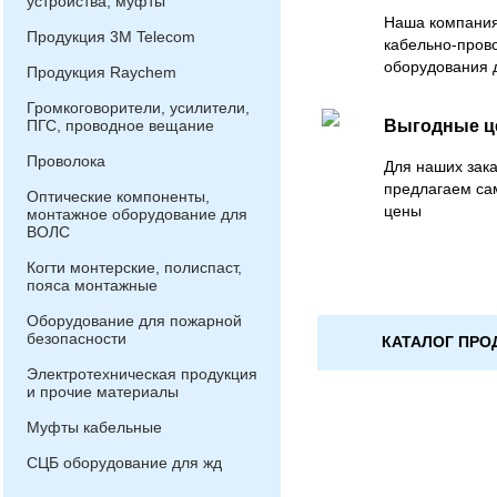
устройства, муфты
Наша компания
Продукция 3М Telecom
кабельно-пров
оборудования 
Продукция Raychem
Громкоговорители, усилители,
ПГС, проводное вещание
Выгодные 
Проволока
Для наших зака
предлагаем са
Оптические компоненты,
цены
монтажное оборудование для
ВОЛС
Когти монтерские, полиспаст,
пояса монтажные
Оборудование для пожарной
безопасности
КАТАЛОГ ПРО
Электротехническая продукция
и прочие материалы
Муфты кабельные
СЦБ оборудование для жд