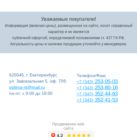
Уважаемые покупатели!
Информация (включая цены), размещенная на сайте, носит справочный
характер и не является
публичной офертой, определяемой положениями ст. 437 ГК РФ.
Актуальность цены и наличие продукции уточняйте у менеджеров.
620046, г. Екатеринбург,
Телефон/Факс
ул. Завокзальная 5, оф. 709,
253-05-03
+7 (343)
optima-nt@mail.ru
253-80-16
+7 (343)
пн-пт: с 9:00 до 18:00
352-44-63
+7 (343)
352-41-53
+7 (343)
Продвижение web
сайта