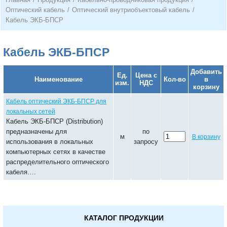
Оптический кабель
/
Оптический внутриобъектовый кабель
/
Кабель ЭКБ-БПСР
Кабель ЭКБ-БПСР
Добавить
Ед.
Цена с
Наименование
Кол-во
в
изм.
НДС
корзину
Кабель оптический ЭКБ-БПСР для
локальных сетей
Кабель ЭКБ-БПСР (Distribution)
предназначены для
по
м
В корзину
использования в локальных
запросу
компьютерных сетях в качестве
распределительного оптического
кабеля….
КАТАЛОГ ПРОДУКЦИИ