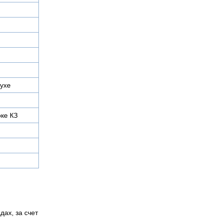
духе
оке КЗ
дах, за счет