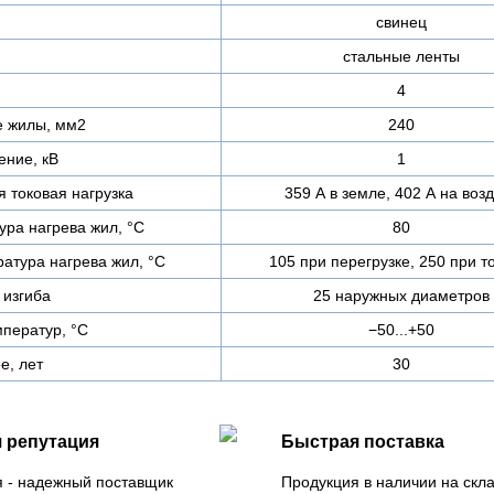
свинец
стальные ленты
4
е жилы, мм2
240
ние, кВ
1
 токовая нагрузка
359 А в земле, 402 А на воз
ра нагрева жил, °C
80
атура нагрева жил, °C
105 при перегрузке, 250 при т
изгиба
25 наружных диаметров
ператур, °C
−50...+50
е, лет
30
 репутация
Быстрая поставка
 - надежный поставщик
Продукция в наличии на скла