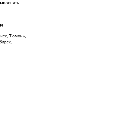
выполнять
ии
инск, Тюмень,
бирск,