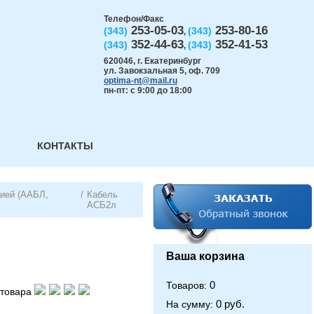
Телефон/Факс
253-05-03
253-80-16
(343)
(343)
,
352-44-63
352-41-53
(343)
(343)
,
620046
,
г. Екатеринбург
ул. Завокзальная 5, оф. 709
optima-nt@mail.ru
пн-пт: с 9:00 до 18:00
КОНТАКТЫ
ией (ААБЛ,
/
Кабель
АСБ2л
Ваша корзина
0
Товаров:
товара
0 руб.
На сумму: