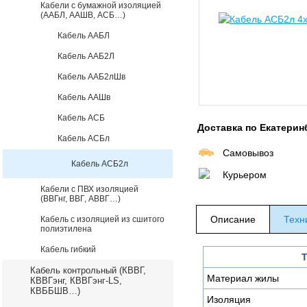
Кабели с бумажной изоляцией
(ААБЛ, ААШВ, АСБ…)
Кабель ААБЛ
Кабель ААБ2Л
Кабель ААБ2лШв
Кабель ААШв
Кабель АСБ
Доставка по Екатерин
Кабель АСБл
Самовывоз
Кабель АСБ2л
Курьером
Кабели с ПВХ изоляцией
(ВВГнг, ВВГ, АВВГ…)
Описание
Техн
Кабель с изоляцией из сшитого
полиэтилена
Кабель гибкий
Т
Кабель контрольный (КВВГ,
Материал жилы
КВВГэнг, КВВГэнг-LS,
КВББШВ…)
Изоляция