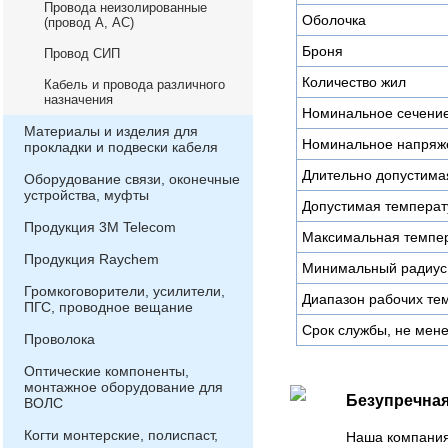
Провода неизолированные
Оболочка
(провод А, АС)
Броня
Провод СИП
Количество жил
Кабель и провода различного
назначения
Номинальное сечени
Материалы и изделия для
Номинальное напряже
прокладки и подвески кабеля
Длительно допустимая
Оборудование связи, оконечные
устройства, муфты
Допустимая температу
Продукция 3М Telecom
Максимальная темпер
Продукция Raychem
Минимальный радиус 
Громкоговорители, усилители,
Диапазон рабочих тем
ПГС, проводное вещание
Срок службы, не мене
Проволока
Оптические компоненты,
монтажное оборудование для
Безупречная
ВОЛС
Когти монтерские, полиспаст,
Наша компания