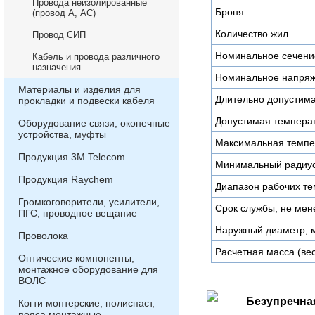
Провода неизолированные
Броня
(провод А, АС)
Количество жил
Провод СИП
Номинальное сечени
Кабель и провода различного
назначения
Номинальное напряж
Материалы и изделия для
Длительно допустима
прокладки и подвески кабеля
Допустимая температ
Оборудование связи, оконечные
устройства, муфты
Максимальная темпер
Продукция 3М Telecom
Минимальный радиус
Продукция Raychem
Диапазон рабочих те
Громкоговорители, усилители,
Срок службы, не мен
ПГС, проводное вещание
Наружный диаметр, 
Проволока
Расчетная масса (вес)
Оптические компоненты,
монтажное оборудование для
ВОЛС
Безупречна
Когти монтерские, полиспаст,
пояса монтажные