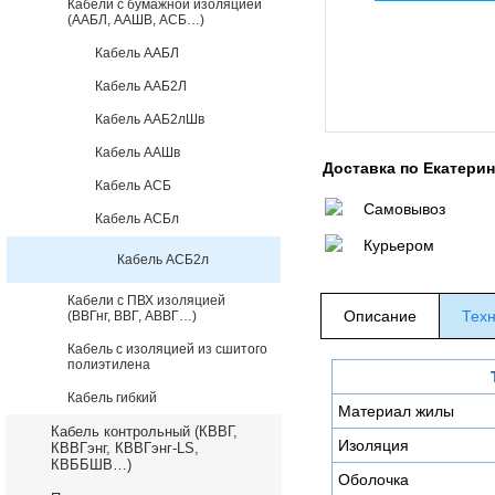
Кабели с бумажной изоляцией
(ААБЛ, ААШВ, АСБ…)
Кабель ААБЛ
Кабель ААБ2Л
Кабель ААБ2лШв
Кабель ААШв
Доставка по Екатери
Кабель АСБ
Самовывоз
Кабель АСБл
Курьером
Кабель АСБ2л
Кабели с ПВХ изоляцией
Описание
Техн
(ВВГнг, ВВГ, АВВГ…)
Кабель с изоляцией из сшитого
полиэтилена
Кабель гибкий
Материал жилы
Кабель контрольный (КВВГ,
Изоляция
КВВГэнг, КВВГэнг-LS,
КВББШВ…)
Оболочка