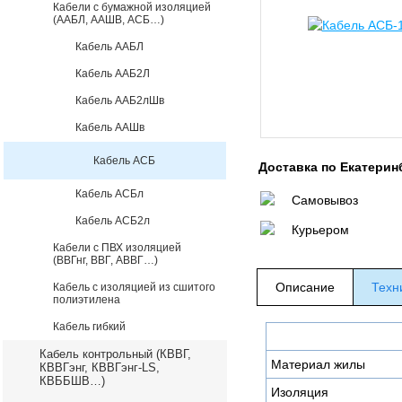
Кабели с бумажной изоляцией
(ААБЛ, ААШВ, АСБ…)
Кабель ААБЛ
Кабель ААБ2Л
Кабель ААБ2лШв
Кабель ААШв
Кабель АСБ
Доставка по Екатерин
Кабель АСБл
Самовывоз
Кабель АСБ2л
Курьером
Кабели с ПВХ изоляцией
(ВВГнг, ВВГ, АВВГ…)
Описание
Техн
Кабель с изоляцией из сшитого
полиэтилена
Кабель гибкий
Кабель контрольный (КВВГ,
Материал жилы
КВВГэнг, КВВГэнг-LS,
КВББШВ…)
Изоляция