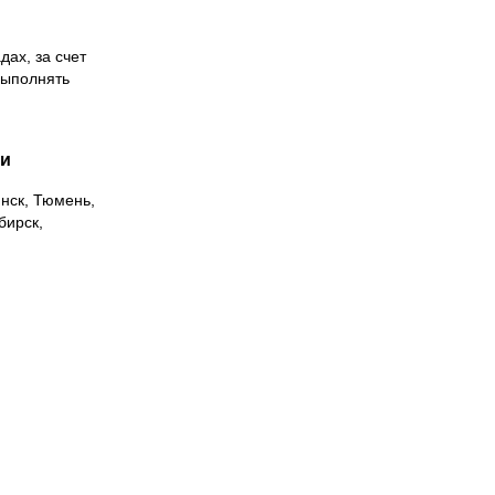
дах, за счет
выполнять
ии
инск, Тюмень,
бирск,