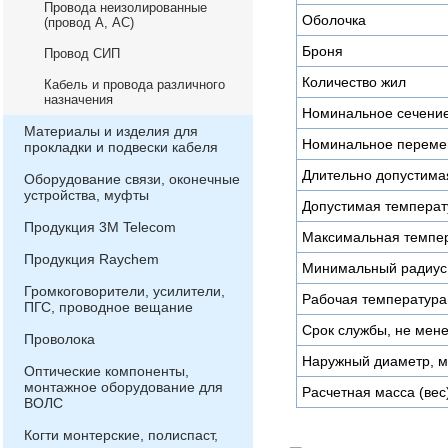
Провода неизолированные
Оболочка
(провод А, АС)
Броня
Провод СИП
Количество жил
Кабель и провода различного
назначения
Номинальное сечени
Материалы и изделия для
Номинальное переме
прокладки и подвески кабеля
Длительно допустимая
Оборудование связи, оконечные
устройства, муфты
Допустимая температу
Продукция 3М Telecom
Максимальная темпер
Продукция Raychem
Минимальный радиус 
Громкоговорители, усилители,
Рабочая температура
ПГС, проводное вещание
Срок службы, не мене
Проволока
Наружный диаметр, 
Оптические компоненты,
монтажное оборудование для
Расчетная масса (вес)
ВОЛС
Когти монтерские, полиспаст,