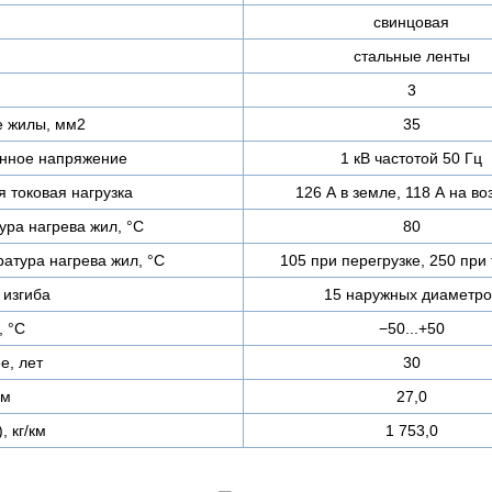
свинцовая
стальные ленты
3
е жилы, мм2
35
нное напряжение
1 кВ частотой 50 Гц
 токовая нагрузка
126 А в земле, 118 А на во
ра нагрева жил, °C
80
атура нагрева жил, °C
105 при перегрузке, 250 при 
изгиба
15 наружных диаметро
, °C
−50...+50
е, лет
30
мм
27,0
, кг/км
1 753,0