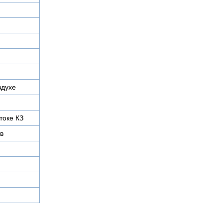
здухе
токе КЗ
в