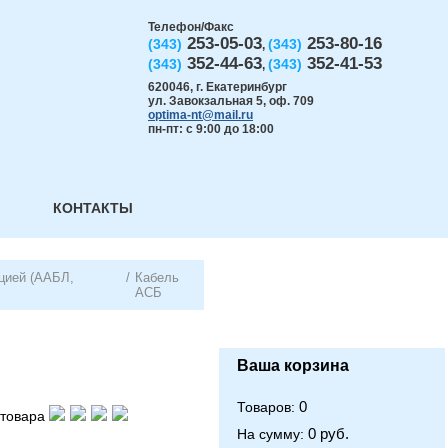
Телефон/Факс
253-05-03
253-80-16
(343)
(343)
,
352-44-63
352-41-53
(343)
(343)
,
620046
,
г. Екатеринбург
ул. Завокзальная 5, оф. 709
optima-nt@mail.ru
пн-пт: с 9:00 до 18:00
КОНТАКТЫ
цией (ААБЛ,
/
Кабель
АСБ
Ваша корзина
0
Товаров:
товара
0 руб.
На сумму: