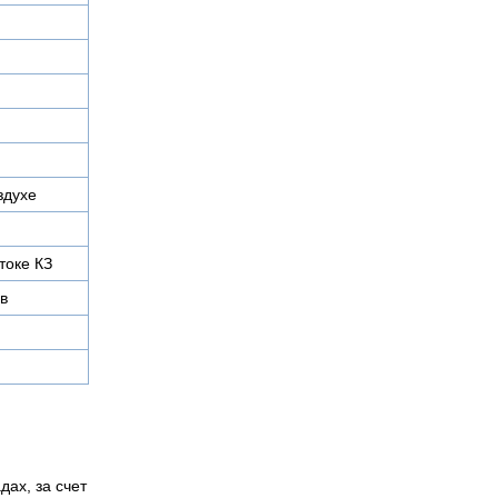
здухе
токе КЗ
в
дах, за счет