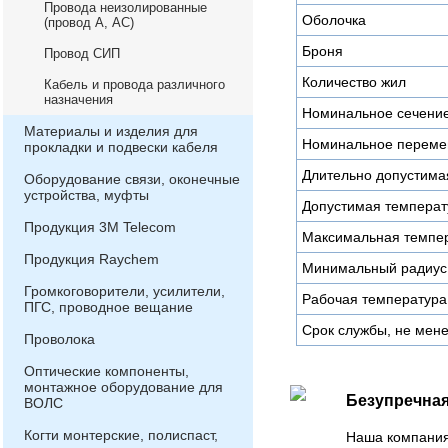
Провода неизолированные
Оболочка
(провод А, АС)
Броня
Провод СИП
Количество жил
Кабель и провода различного
назначения
Номинальное сечени
Материалы и изделия для
Номинальное переме
прокладки и подвески кабеля
Длительно допустимая
Оборудование связи, оконечные
устройства, муфты
Допустимая температу
Продукция 3М Telecom
Максимальная темпер
Продукция Raychem
Минимальный радиус 
Громкоговорители, усилители,
Рабочая температура
ПГС, проводное вещание
Срок службы, не мене
Проволока
Оптические компоненты,
монтажное оборудование для
Безупречная
ВОЛС
Когти монтерские, полиспаст,
Наша компания