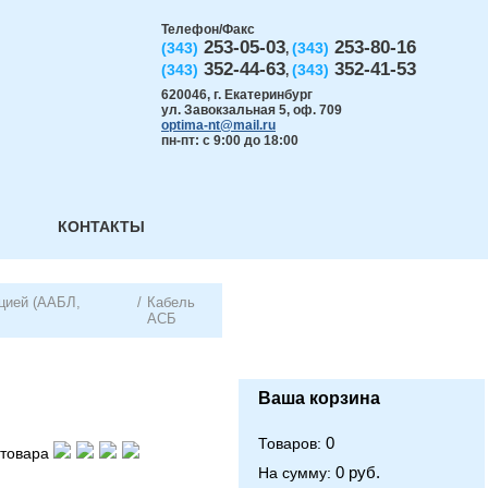
Телефон/Факс
253-05-03
253-80-16
(343)
(343)
,
352-44-63
352-41-53
(343)
(343)
,
620046
,
г. Екатеринбург
ул. Завокзальная 5, оф. 709
optima-nt@mail.ru
пн-пт: с 9:00 до 18:00
КОНТАКТЫ
цией (ААБЛ,
/
Кабель
АСБ
Ваша корзина
0
Товаров:
товара
0 руб.
На сумму: