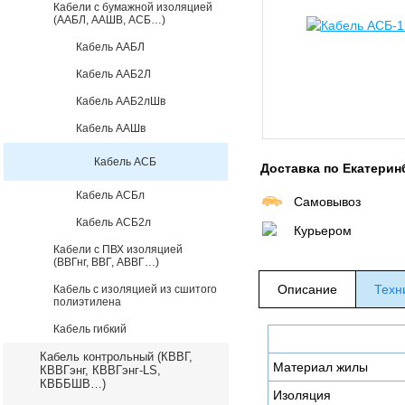
Кабели с бумажной изоляцией
(ААБЛ, ААШВ, АСБ…)
Кабель ААБЛ
Кабель ААБ2Л
Кабель ААБ2лШв
Кабель ААШв
Кабель АСБ
Доставка по Екатерин
Кабель АСБл
Самовывоз
Кабель АСБ2л
Курьером
Кабели с ПВХ изоляцией
(ВВГнг, ВВГ, АВВГ…)
Описание
Техн
Кабель с изоляцией из сшитого
полиэтилена
Кабель гибкий
Кабель контрольный (КВВГ,
Материал жилы
КВВГэнг, КВВГэнг-LS,
КВББШВ…)
Изоляция