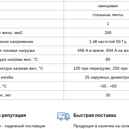
свинцовая
стальные ленты
1
е жилы, мм2
240
нное напряжение
1 кВ частотой 50 Гц
 токовая нагрузка
496 А в земле, 604 А на во
ра нагрева жил, °C
80
атура нагрева жил, °C
105 при перегрузке, 250 при 
изгиба
25 наружных диаметро
, °C
−50...+50
е, лет
30
 репутация
Быстрая поставка
 - надежный поставщик
Продукция в наличии на скла