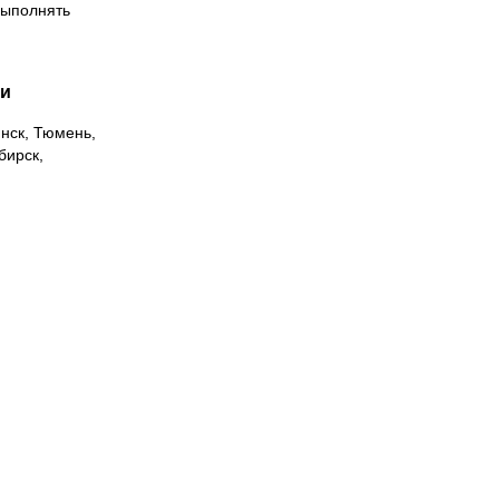
выполнять
ии
инск, Тюмень,
бирск,