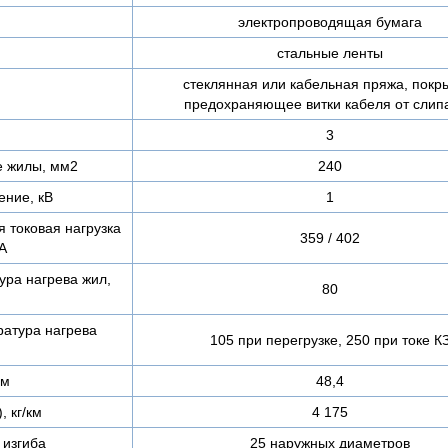
электропроводящая бумага
стальные ленты
стеклянная или кабельная пряжа, покр
предохраняющее витки кабеля от слип
3
е жилы, мм2
240
ние, кВ
1
 токовая нагрузка
359 / 402
 А
ура нагрева жил,
80
атура нагрева
105 при перегрузке, 250 при токе К
мм
48,4
, кг/км
4 175
изгиба
25 наружных диаметров