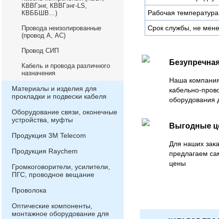
КВВГэнг, КВВГэнг-LS,
Рабочая температура
КВББШВ…)
Срок службы, не мене
Провода неизолированные
(провод А, АС)
Провод СИП
Безупречная
Кабель и провода различного
назначения
Наша компания
Материалы и изделия для
кабельно-пров
прокладки и подвески кабеля
оборудования 
Оборудование связи, оконечные
устройства, муфты
Выгодные 
Продукция 3М Telecom
Для наших зака
Продукция Raychem
предлагаем са
цены
Громкоговорители, усилители,
ПГС, проводное вещание
Проволока
Оптические компоненты,
монтажное оборудование для