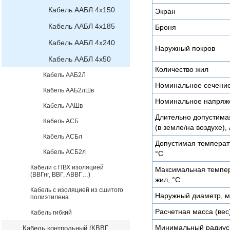
Кабель ААБЛ 4х150
Экран
Кабель ААБЛ 4х185
Броня
Кабель ААБЛ 4х240
Наружный покров
Кабель ААБЛ 4х50
Количество жил
Кабель ААБ2Л
Номинальное сечени
Кабель ААБ2лШв
Номинальное напряже
Кабель ААШв
Длительно допустимая
Кабель АСБ
(в земле/на воздухе),
Кабель АСБл
Допустимая температ
Кабель АСБ2л
°C
Кабели с ПВХ изоляцией
Максимальная темпер
(ВВГнг, ВВГ, АВВГ…)
жил, °C
Кабель с изоляцией из сшитого
Наружный диаметр, 
полиэтилена
Расчетная масса (вес)
Кабель гибкий
Минимальный радиус 
Кабель контрольный (КВВГ,