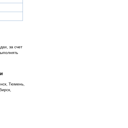
дах, за счет
выполнять
ии
инск, Тюмень,
бирск,