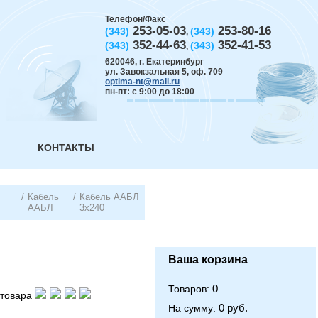
Телефон/Факс
253-05-03
253-80-16
(343)
(343)
,
352-44-63
352-41-53
(343)
(343)
,
620046
,
г. Екатеринбург
ул. Завокзальная 5, оф. 709
optima-nt@mail.ru
пн-пт: с 9:00 до 18:00
КОНТАКТЫ
/
Кабель
/
Кабель ААБЛ
ААБЛ
3х240
Ваша корзина
0
Товаров:
товара
0 руб.
На сумму: