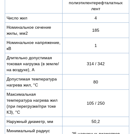
полиэтилентерефталатных
лент
Число жил
4
Номинальное сечение
185
жилы, мм2
Номинальное напряжение,
1
кВ
Длительно допустимая
токовая нагрузка (в земле/
314 / 342
на воздухе), А
Допустимая температура
80
нагрева жил, °C
Максимальная
температура нагрева жил
105 / 250
(при перегрузке/при токе
КЗ), °C
Наружный диаметр, мм
50,2
Минимальный радиус
25 наружных диаметров