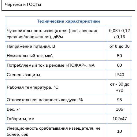
Чертежи и ГОСТы
Технические характеристики
Чувствительность извещателя (повышенная/
0,08 / 0,12
средняя/пониженная), дБ/м
/ 0,16
Напряжение питания, В
от 8 до 30
Номинальный ток, мкА
50
Потребляемый ток в режиме «ПОЖАР», мА
80
Степень защиты
IP40
от - 30 до
Рабочая температура, °С
+70
Относительная влажность воздуха, %
95
Вес, кг
105
Габариты, мм
102х47
Инерционность срабатывания извещателя, не
10
более, сек