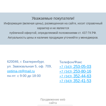
Уважаемые покупатели!
Информация (включая цены), размещенная на сайте, носит справочный
характер и не является
публичной офертой, определяемой положениями ст. 437 ГК РФ.
Актуальность цены и наличие продукции уточняйте у менеджеров.
620046, г. Екатеринбург,
Телефон/Факс
ул. Завокзальная 5, оф. 709,
253-05-03
+7 (343)
optima-nt@mail.ru
253-80-16
+7 (343)
пн-пт: с 9:00 до 18:00
352-44-63
+7 (343)
352-41-53
+7 (343)
Продвижение web
сайта