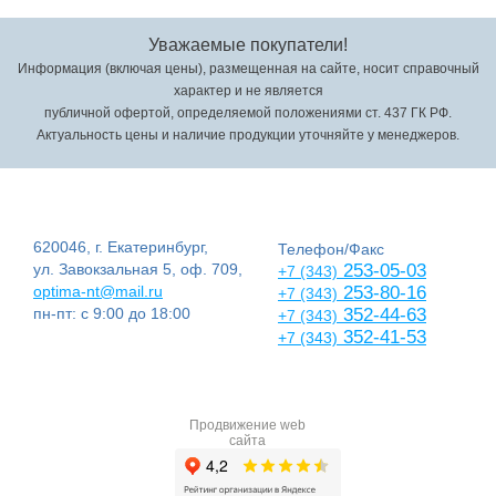
Уважаемые покупатели!
Информация (включая цены), размещенная на сайте, носит справочный
характер и не является
публичной офертой, определяемой положениями ст. 437 ГК РФ.
Актуальность цены и наличие продукции уточняйте у менеджеров.
620046, г. Екатеринбург,
Телефон/Факс
ул. Завокзальная 5, оф. 709,
253-05-03
+7 (343)
optima-nt@mail.ru
253-80-16
+7 (343)
пн-пт: с 9:00 до 18:00
352-44-63
+7 (343)
352-41-53
+7 (343)
Продвижение web
сайта