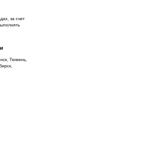
дах, за счет
выполнять
ии
инск, Тюмень,
бирск,