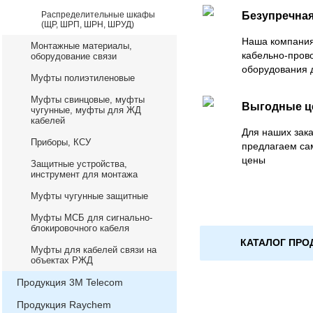
Распределительные шкафы
Безупречная
(ЩР, ШРП, ШРН, ШРУД)
Наша компания
Монтажные материалы,
кабельно-пров
оборудование связи
оборудования 
Муфты полиэтиленовые
Муфты свинцовые, муфты
Выгодные 
чугунные, муфты для ЖД
кабелей
Для наших зака
Приборы, КСУ
предлагаем са
цены
Защитные устройства,
инструмент для монтажа
Муфты чугунные защитные
Муфты МСБ для сигнально-
блокировочного кабеля
КАТАЛОГ ПРО
Муфты для кабелей связи на
объектах РЖД
Продукция 3М Telecom
Продукция Raychem