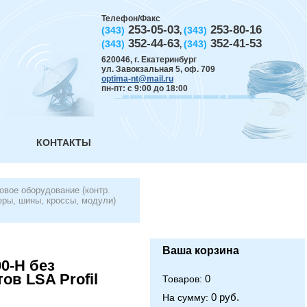
Телефон/Факс
253-05-03
253-80-16
(343)
(343)
,
352-44-63
352-41-53
(343)
(343)
,
620046
,
г. Екатеринбург
ул. Завокзальная 5, оф. 709
optima-nt@mail.ru
пн-пт: с 9:00 до 18:00
КОНТАКТЫ
овое оборудование (контр.
ры, шины, кроссы, модули)
Ваша корзина
0-Н без
ов LSA Profil
0
Товаров:
0 руб.
На сумму: