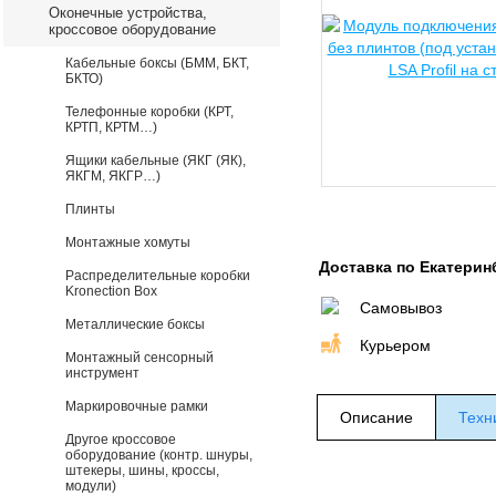
Оконечные устройства,
кроссовое оборудование
Кабельные боксы (БММ, БКТ,
БКТО)
Телефонные коробки (КРТ,
КРТП, КРТМ…)
Ящики кабельные (ЯКГ (ЯК),
ЯКГМ, ЯКГР…)
Плинты
Монтажные хомуты
Доставка по Екатерин
Распределительные коробки
Kronection Box
Самовывоз
Металлические боксы
Курьером
Монтажный сенсорный
инструмент
Маркировочные рамки
Описание
Техн
Другое кроссовое
оборудование (контр. шнуры,
штекеры, шины, кроссы,
модули)