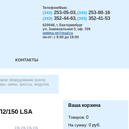
Телефон/Факс
253-05-03
253-80-16
(343)
(343)
,
352-44-63
352-41-53
(343)
(343)
,
620046
,
г. Екатеринбург
ул. Завокзальная 5, оф. 709
optima-nt@mail.ru
пн-пт: с 9:00 до 18:00
КОНТАКТЫ
овое оборудование (контр.
ры, шины, кроссы, модули)
Ваша корзина
2/150 LSA
0
Товаров:
0 руб.
На сумму: