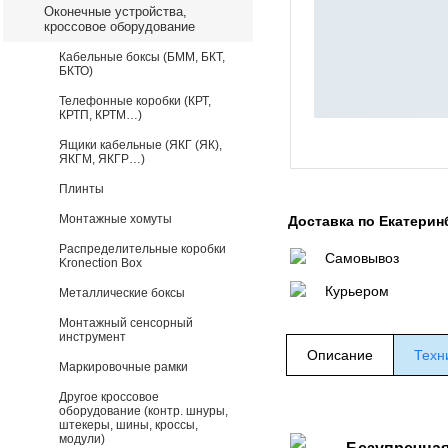
Оконечные устройства,
кроссовое оборудование
Кабельные боксы (БММ, БКТ,
БКТО)
Телефонные коробки (КРТ,
КРТП, КРТМ…)
Ящики кабельные (ЯКГ (ЯК),
ЯКГМ, ЯКГР…)
Плинты
Монтажные хомуты
Доставка по Екатерин
Распределительные коробки
Самовывоз
Kronection Box
Курьером
Металлические боксы
Монтажный сенсорный
инструмент
Описание
Техн
Маркировочные рамки
Другое кроссовое
оборудование (контр. шнуры,
штекеры, шины, кроссы,
модули)