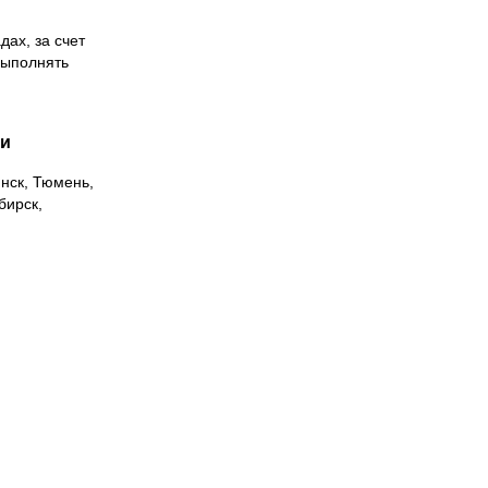
дах, за счет
выполнять
ии
инск, Тюмень,
бирск,