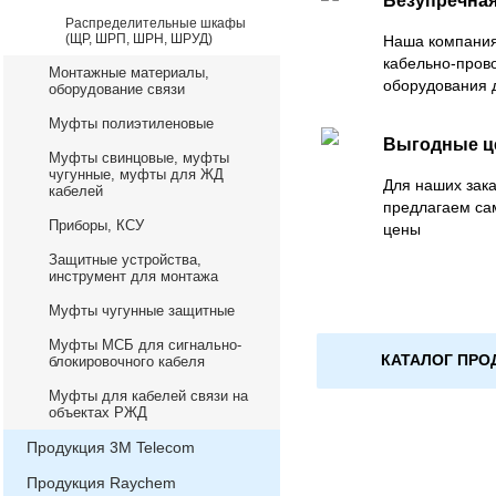
Безупречная
Распределительные шкафы
(ЩР, ШРП, ШРН, ШРУД)
Наша компания
кабельно-пров
Монтажные материалы,
оборудования 
оборудование связи
Муфты полиэтиленовые
Выгодные 
Муфты свинцовые, муфты
чугунные, муфты для ЖД
Для наших зака
кабелей
предлагаем са
Приборы, КСУ
цены
Защитные устройства,
инструмент для монтажа
Муфты чугунные защитные
Муфты МСБ для сигнально-
КАТАЛОГ ПРО
блокировочного кабеля
Муфты для кабелей связи на
объектах РЖД
Продукция 3М Telecom
Продукция Raychem