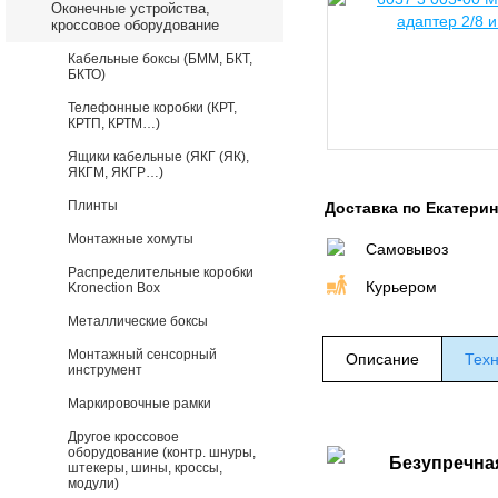
Оконечные устройства,
кроссовое оборудование
Кабельные боксы (БММ, БКТ,
БКТО)
Телефонные коробки (КРТ,
КРТП, КРТМ…)
Ящики кабельные (ЯКГ (ЯК),
ЯКГМ, ЯКГР…)
Плинты
Доставка по Екатери
Монтажные хомуты
Самовывоз
Распределительные коробки
Курьером
Kronection Box
Металлические боксы
Монтажный сенсорный
Описание
Техн
инструмент
Маркировочные рамки
Другое кроссовое
оборудование (контр. шнуры,
Безупречна
штекеры, шины, кроссы,
модули)