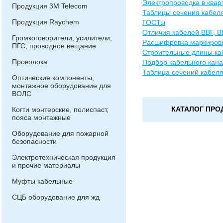
Электропроводка в квар
Продукция 3М Telecom
Таблицы сечения кабел
Продукция Raychem
ГОСТы
Отличия кабелей ВВГ, В
Громкоговорители, усилители,
Расшифровка маркировк
ПГС, проводное вещание
Строительные длины ка
Проволока
Подбор кабельного кана
Таблица сечений кабел
Оптические компоненты,
монтажное оборудование для
ВОЛС
КАТАЛОГ ПРО
Когти монтерские, полиспаст,
пояса монтажные
Оборудование для пожарной
безопасности
Электротехническая продукция
и прочие материалы
Муфты кабельные
СЦБ оборудование для жд