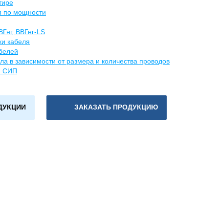
тире
я по мощности
ВГнг, ВВГнг-LS
и кабеля
белей
ла в зависимости от размера и количества проводов
я СИП
ДУКЦИИ
ЗАКАЗАТЬ ПРОДУКЦИЮ