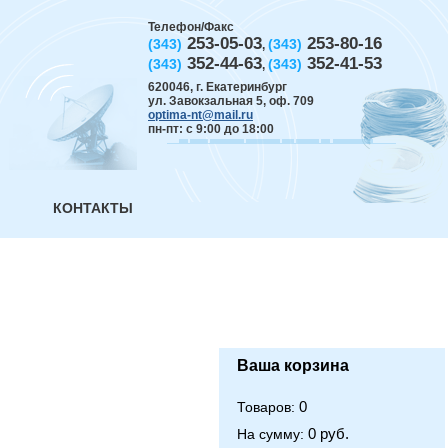
Телефон/Факс
253-05-03
253-80-16
(343)
(343)
,
352-44-63
352-41-53
(343)
(343)
,
620046
,
г. Екатеринбург
ул. Завокзальная 5, оф. 709
optima-nt@mail.ru
пн-пт: с 9:00 до 18:00
КОНТАКТЫ
Ваша корзина
0
Товаров:
0 руб.
На сумму: