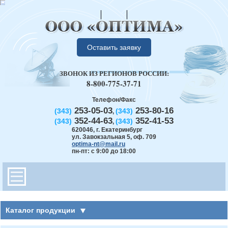
Оставить заявку
ЗВОНОК ИЗ РЕГИОНОВ РОССИИ:
8-800-775-37-71
Телефон/Факс
253-05-03
253-80-16
(343)
(343)
,
352-44-63
352-41-53
(343)
(343)
,
620046
,
г. Екатеринбург
ул. Завокзальная 5, оф. 709
optima-nt@mail.ru
пн-пт: с 9:00 до 18:00
Каталог продукции